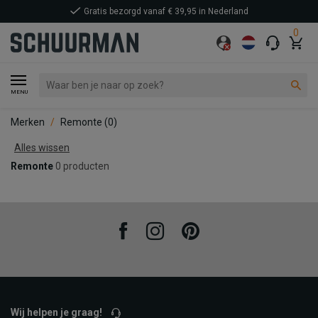
Gratis bezorgd vanaf € 39,95 in Nederland
0
MENU
Merken
Remonte
(0)
Alles wissen
Remonte
0 producten
Facebook
Instagram
Pinterest
Wij helpen je graag!