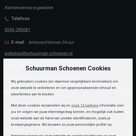
Klantenservice is gesloten
Telefoon
0545-280081
E-mail
Antwoord binnen 24 uur
webshop@schuurman-schoenen.nl
Facebook chat
Schuurman Schoenen Cookies
facebook.com/SchuurmanSchoenen
Wij gebruiken cookies (en daarmee vergelijkbare technieken) om
onze website te verbeteren en om gepersonaliseerde inhoud en
Klantenservice
advertenties aan te bieden.
Met deze cookies verzamelen wij en
onze 12 partners
informatie over
jou en volgen we jouw internetgedrag binnen, en mogelijk ook buiten
Bestelinformatie
onze website aan de hand van unieke identificatoren, zoals je
browsergegevens. Wij bouwen zo jouw persoonlijke profiel op.
Over ons
Hiermee passen wij onze website en communicatie aan op jouw