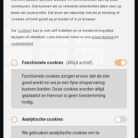
voorkeuren. Ook kunnen we zo relevante advertenties laten zien op
basis van jouw profiel. Dat doen we natuurlijk niet als je tracking of
Betaalmethoden
cookies uit hebt gezet op je toestel of in je browser.
Via '
cookies
' kun je ook zelf instellen en je toestemming altijd
wijzigen of intrekken. Lees hierover meer in ons
privacybeleid
en
cookiebeleid
.
ideal
paypal
riverty
Functionele cookies
(Altijd actief)
visa
mastercard
apple-
pay
Functionele cookies zorgen ervoor dat de site
goed werkt en we je een fijne shopervaring
google-
fashion-
vvv-
kunnen bieden. Deze cookies worden altijd
pay
cheque
giftcard
geplaatst en hiervoor is geen toestemming
nodig.
Onze winkels:
Analytische cookies
We gebruiken analytische cookies om te