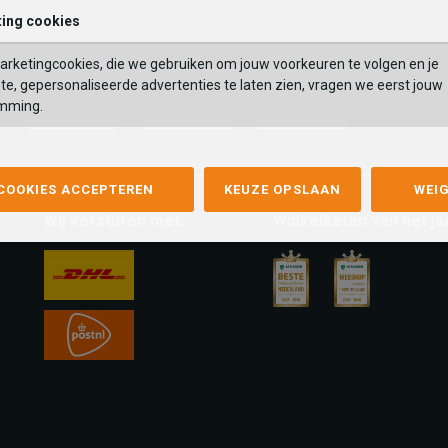
ing cookies
rketingcookies, die we gebruiken om jouw voorkeuren te volgen en je
te, gepersonaliseerde advertenties te laten zien, vragen we eerst jouw
mming.
mastercard
apple-
google-
fashion-
pay
pay
cheque
 COOKIES ACCEPTEREN
KEUZE OPSLAAN
WEI
Wij versturen met:
Winkelketen van het ja