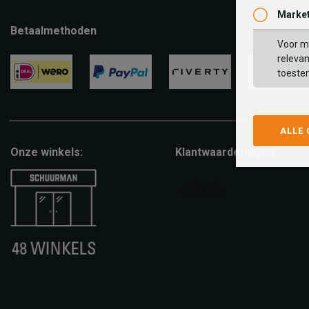
Market
Betaalmethoden
Voor ma
relevan
toeste
ideal
paypal
riverty
visa
ALLE
Onze winkels:
Klantwaarderingen: