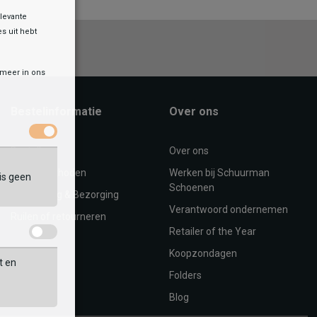
levante
es uit hebt
r meer in ons
Bestelinformatie
Over ons
Bestellen
Over ons
Betaalmethoden
Werken bij Schuurman
is geen
Schoenen
Verzending & Bezorging
Verantwoord ondernemen
Ruilen of retourneren
Retailer of the Year
Koopzondagen
t en
Folders
Blog