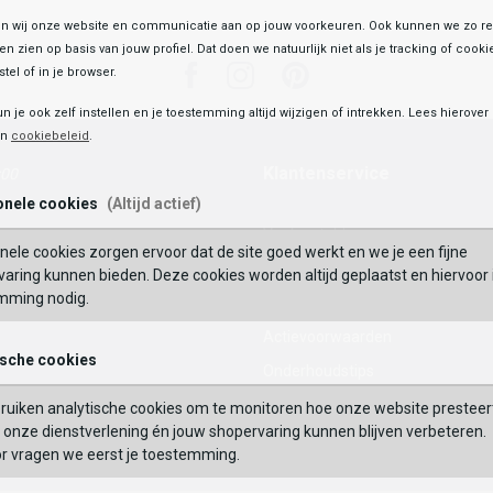
 wij onze website en communicatie aan op jouw voorkeuren. Ook kunnen we zo re
ten zien op basis van jouw profiel. Dat doen we natuurlijk niet als je tracking of cooki
Facebook
Instagram
Pinterest
tel of in je browser.
un je ook zelf instellen en je toestemming altijd wijzigen of intrekken. Lees hierove
en
cookiebeleid
.
Klantenservice
:00
onele cookies
(Altijd actief)
Veelgestelde vragen
nele cookies zorgen ervoor dat de site goed werkt en we je een fijne
Mijn Account
aring kunnen bieden. Deze cookies worden altijd geplaatst en hiervoor 
mming nodig.
Waardecheque
Actievoorwaarden
ische cookies
Onderhoudstips
Maattabel
ruiken analytische cookies om te monitoren hoe onze website presteer
enen
onze dienstverlening én jouw shopervaring kunnen blijven verbeteren.
Contact
or vragen we eerst je toestemming.