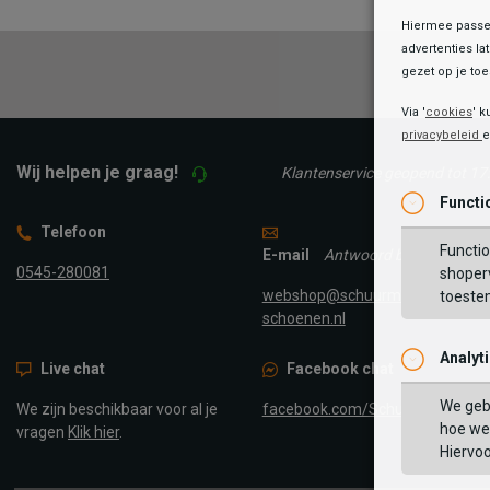
Hiermee passen
advertenties la
gezet op je toes
Via '
cookies
' k
privacybeleid
Wij helpen je graag!
Klantenservice geopend tot 17
Functi
Telefoon
Functio
E-mail
Antwoord binnen 24 uur
0545-280081
shoperv
webshop@schuurman-
toeste
schoenen.nl
Analyt
Live chat
Facebook chat
We geb
We zijn beschikbaar voor al je
facebook.com/SchuurmanScho
hoe we 
vragen
Klik hier
.
Hiervo