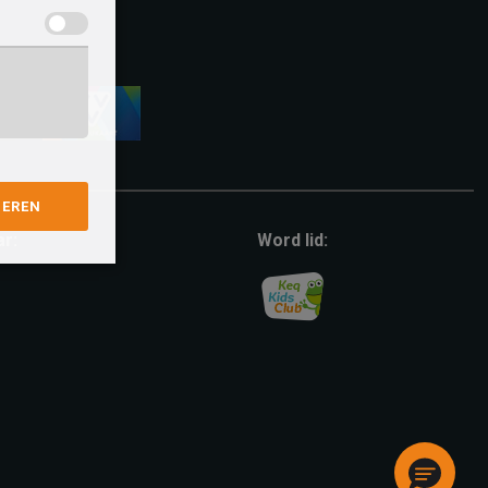
vvv-
giftcard
GEREN
ar:
Word lid: