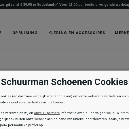
ezorgd vanaf € 39,95 in Nederland
Voor 21:00 uur besteld, volgende
werkdag
W
OPRUIMING
KLEDING EN ACCESSOIRES
MERK
Schuurman Schoenen Cookies
cookies (en daarmee vergelijkbare technieken) om onze website te verbeteren en 
rde inhoud en advertenties aan te bieden.
ies verzamelen wij en
onze 12 partners
informatie over jou en volgen we jouw inter
elijk ook buiten onze website aan de hand van unieke identificatoren, zoals je br
jouw persoonlijke profiel op.