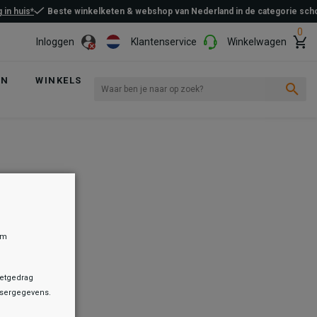
 in huis*
Beste winkelketen & webshop van Nederland in de categorie sc
0
Inloggen
Klantenservice
Winkelwagen
EN
WINKELS
om
netgedrag
owsergegevens.