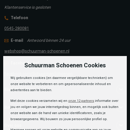
Klantenservice is gesloten
Telefoon
0545-280081
E-mail
Antwoord binnen 24 uur
webshop@schuurman-schoenen.nl
Facebook chat
Schuurman Schoenen Cookies
facebook.com/SchuurmanSchoenen
Wij gebruiken cookies (en daarmee vergelijkbare technieken) om
onze website te verbeteren en om gepersonaliseerde inhoud en
Klantenservice
advertenties aan te bieden.
Met deze cookies verzamelen wij en
onze 12 partners
informatie over
jou en volgen we jouw internetgedrag binnen, en mogelijk ook buiten
Bestelinformatie
onze website aan de hand van unieke identificatoren, zoals je
browsergegevens. Wij bouwen zo jouw persoonlijke profiel op.
Over ons
Hiermee passen wij onze website en communicatie aan op jouw