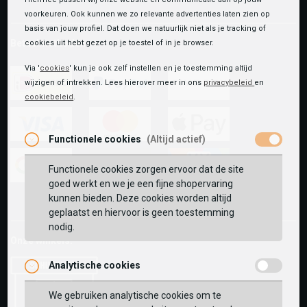
voorkeuren. Ook kunnen we zo relevante advertenties laten zien op
basis van jouw profiel. Dat doen we natuurlijk niet als je tracking of
Betaalmethoden
cookies uit hebt gezet op je toestel of in je browser.
Via '
cookies
' kun je ook zelf instellen en je toestemming altijd
wijzigen of intrekken. Lees hierover meer in ons
privacybeleid
en
cookiebeleid
.
ideal
paypal
riverty
Functionele cookies
(Altijd actief)
visa
mastercard
apple-
pay
Functionele cookies zorgen ervoor dat de site
goed werkt en we je een fijne shopervaring
google-
fashion-
vvv-
kunnen bieden. Deze cookies worden altijd
pay
cheque
giftcard
geplaatst en hiervoor is geen toestemming
nodig.
Onze winkels:
Analytische cookies
We gebruiken analytische cookies om te