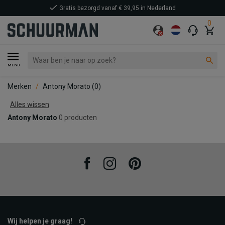
Gratis bezorgd vanaf € 39,95 in Nederland
0
MENU
Merken
Antony Morato
(0)
Alles wissen
Antony Morato
0 producten
Facebook
Instagram
Pinterest
Wij helpen je graag!