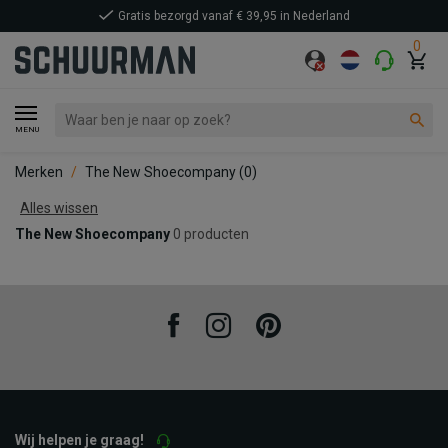
Gratis bezorgd vanaf € 39,95 in Nederland
0
MENU
Merken
The New Shoecompany
(0)
Alles wissen
The New Shoecompany
0 producten
Facebook
Instagram
Pinterest
Wij helpen je graag!