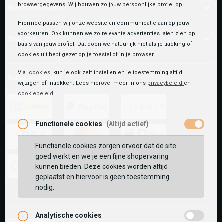
browsergegevens. Wij bouwen zo jouw persoonlijke profiel op.
Bestelinformatie
Hiermee passen wij onze website en communicatie aan op jouw
voorkeuren. Ook kunnen we zo relevante advertenties laten zien op
Over ons
basis van jouw profiel. Dat doen we natuurlijk niet als je tracking of
cookies uit hebt gezet op je toestel of in je browser.
Via '
cookies
' kun je ook zelf instellen en je toestemming altijd
Betaalmethoden
wijzigen of intrekken. Lees hierover meer in ons
privacybeleid
en
cookiebeleid
.
Functionele cookies
(Altijd actief)
ideal
paypal
riverty
Functionele cookies zorgen ervoor dat de site
visa
mastercard
apple-
goed werkt en we je een fijne shopervaring
pay
kunnen bieden. Deze cookies worden altijd
geplaatst en hiervoor is geen toestemming
google-
fashion-
vvv-
nodig.
pay
cheque
giftcard
Analytische cookies
Onze winkels: