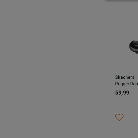
TOEV
Skechers
Skechers
Rugger Ra
Rugger Ran
59,99
59,99
Kleur
Wish
Wis
Maat
28
2