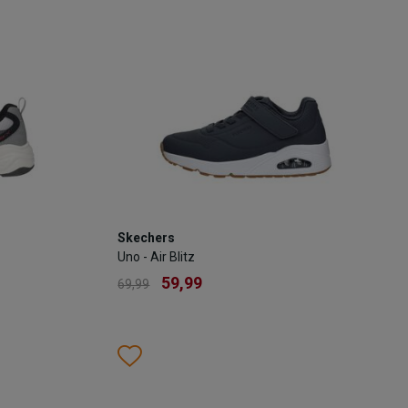
Skechers
Skechers
Uno - Air Blitz
Uno - Air Blitz
59,99
69,99
59,99
69,99
Kleur
Wishlist
Wishlist
Maat
33
34
35
36
37
27
28
29
30
31
32
33
34
3