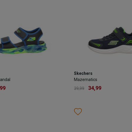
OEGEN AAN WINKELTAS
TOEVOEGEN AAN WIN
Skechers
Skechers
 Sandal
Mazematics
Sandal
Mazematics
,99
34,99
39,99
,99
34,99
39,99
Kleur
list
hlist
Wishlist
Wishlist
Maat
8
29
30
31
32
33
35
29
32
34
35
36