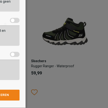
is geen
KELTAS
TOEVOEGEN AAN WINKELTAS
t en
Skechers
Skechers
Rugger Ranger - Waterproof
Rugger Ranger - Waterproof
59,99
59,99
Kleur
Wishlist
Wishlist
GEREN
Maat
33
34
35
37
27
28
29
30
31
32
33
34
3