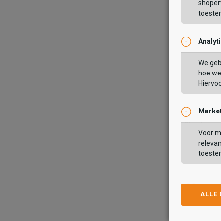
shoperv
toeste
TOEV
Analyt
We geb
hoe we 
Hiervo
Market
Skechers
Skechers
Uno - Air B
Voor ma
Uno - Air Bli
54
69,99
relevan
54
69,99
toeste
Kleur
Wish
Wis
ALLE
Maat
27
2