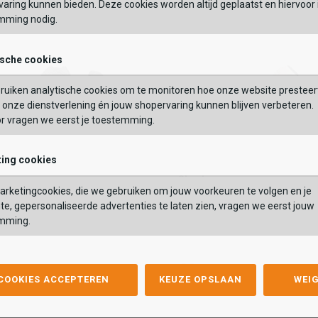
aring kunnen bieden. Deze cookies worden altijd geplaatst en hiervoor 
mming nodig.
OEGEN AAN WINKELTAS
TOEVOEGEN AAN WIN
ische cookies
ruiken analytische cookies om te monitoren hoe onze website presteer
onze dienstverlening én jouw shopervaring kunnen blijven verbeteren.
or vragen we eerst je toestemming.
ing cookies
Skechers
Skechers
litz
Uno Gen1 - Color Days
rketingcookies, die we gebruiken om jouw voorkeuren te volgen en je
tz
Uno Gen1 - Color Days
,99
59,99
69,99
te, gepersonaliseerde advertenties te laten zien, vragen we eerst jouw
,99
59,99
69,99
mming.
Kleur
list
hlist
Wishlist
Wishlist
 COOKIES ACCEPTEREN
KEUZE OPSLAAN
WEI
Maat
8
29
30
31
32
33
34
35
28
29
30
31
32