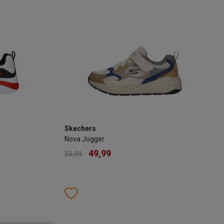
KELTAS
TOEVOEGEN AAN WINKELTAS
Skechers
Skechers
Nova Jogger
Nova Jogger
49,99
59,99
49,99
59,99
Kleur
Wishlist
Wishlist
Maat
33
34
35
36
37
28
29
30
31
32
33
34
35
3