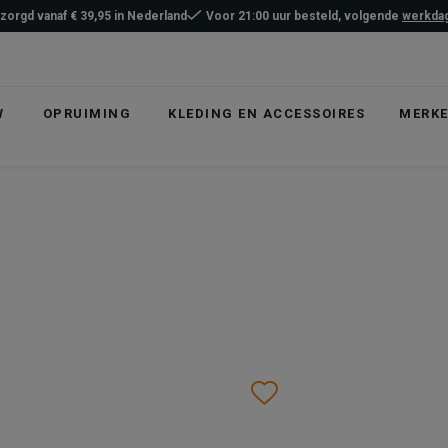
ezorgd vanaf € 39,95 in Nederland
Voor 21:00 uur besteld, volgende
werkdag
W
OPRUIMING
KLEDING EN ACCESSOIRES
MERK
list
hlist
Wishlist
Wishlist