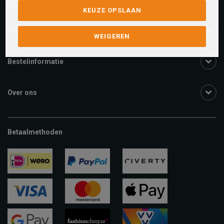
facebook.com/SchuurmanSchoenen
KEUZE OPSLAAN
Klantenservice
WEIGEREN
Bestelinformatie
Over ons
Betaalmethoden
ideal
paypal
riverty
visa
mastercard
apple-
pay