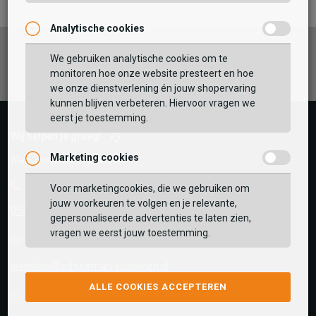
Analytische cookies
Facebook
Instagram
Pinterest
We gebruiken analytische cookies om te
monitoren hoe onze website presteert en hoe
we onze dienstverlening én jouw shopervaring
kunnen blijven verbeteren. Hiervoor vragen we
eerst je toestemming.
Wij helpen je graag!
Marketing cookies
Klantenservice is gesloten
Telefoon
Voor marketingcookies, die we gebruiken om
jouw voorkeuren te volgen en je relevante,
0545-280081
gepersonaliseerde advertenties te laten zien,
vragen we eerst jouw toestemming.
E-mail
Antwoord binnen 24 uur
webshop@schuurman-schoenen.nl
ALLE COOKIES ACCEPTEREN
Facebook chat