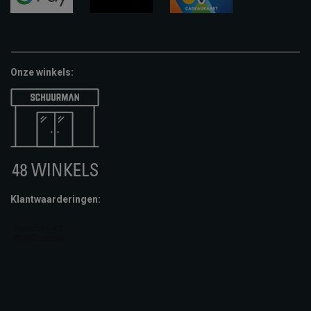
google-
fashion-
vvv-
pay
cheque
giftcard
Onze winkels:
Klantwaarderingen: