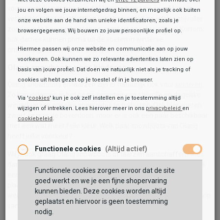
voornamelijk voorzien van de kleuren zwart en grijs. Maar in
jou en volgen we jouw internetgedrag binnen, en mogelijk ook buiten
vergelijking met de modellen voor heren, zijn ze ietsjes stijvoller
onze website aan de hand van unieke identificatoren, zoals je
zonder in te hoeven boeten op comfort en robuustheid. Kortom:
browsergegevens. Wij bouwen zo jouw persoonlijke profiel op.
ook dames kunnen prima uit de voeten in winterse
omstandigheden met de Olang snowboots en laarzen.
Hiermee passen wij onze website en communicatie aan op jouw
voorkeuren. Ook kunnen we zo relevante advertenties laten zien op
Olang snowboots voor kinderen
basis van jouw profiel. Dat doen we natuurlijk niet als je tracking of
cookies uit hebt gezet op je toestel of in je browser.
Olang snowboots en laarzen zijn er natuurlijk ook voor
kinderen
.
Zo kan iedereen in het gezin genieten van stijlvolle en degelijke
Via '
cookies
' kun je ook zelf instellen en je toestemming altijd
winterlaarzen om elke sneeuwbui te trotseren. Ook hier voeren
wijzigen of intrekken. Lees hierover meer in ons
privacybeleid
en
zwart en grijs de boventoon, maar er is ook een paar beschikbaar
cookiebeleid
.
met een wat meer felle kleur. Welk paar snowboots van Olang
heeft jullie voorkeur?
Functionele cookies
(Altijd actief)
Wil je ook graag Olang snowboots of laarzen aanschaffen? Kies
dan uit de verschillende exemplaren in onze webshop of bezoek
Functionele cookies zorgen ervoor dat de site
een van onze winkels. Als je je online bestelling voor 20.00 uur
goed werkt en we je een fijne shopervaring
plaatst, heb je ze als ze op voorraad zijn de eerstvolgende
kunnen bieden. Deze cookies worden altijd
werkdag al in huis. Verzending is bovendien gratis bij een aankoop
geplaatst en hiervoor is geen toestemming
van meer dan € 30,-!
nodig.