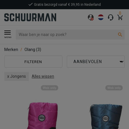
Gratis bezorgd vanaf € 39,95 in Nederland
0
MENU
Merken
Olang
(3)
FILTEREN
x Jongens
Alles wissen