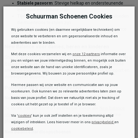
Stabiele pasvorm
: Stevige hielkap en ondersteunende
leest voor een zekere stap.
Schuurman Schoenen Cookies
Tijdloos design
: Iconische N-branding en retro-invloeden
die moeiteloos te stylen zijn.
Veelzijdig aanbod
: Van casual lifestyle tot performance
Wij gebruiken cookies (en daarmee vergelijkbare technieken) om
running voor elk niveau.
onze website te verbeteren en om gepersonaliseerde inhoud en
advertenties aan te bieden.
New Balance voor dames, heren en kinderen
Met deze cookies verzamelen wij en
onze 12 partners
informatie over
Shop doelgericht per doelgroep: ontdek
New Balance dames
,
New
jou en volgen we jouw internetgedrag binnen, en mogelijk ook buiten
Balance heren
en
New Balance kinderschoenen
. Kies uit lichte
onze website aan de hand van unieke identificatoren, zoals je
sneakers voor elke dag, hardloopschoenen met extra support en
browsergegevens. Wij bouwen zo jouw persoonlijke profiel op.
zomerproof slippers.
Hiermee passen wij onze website en communicatie aan op jouw
Populaire New Balance modellen
voorkeuren. Ook kunnen we zo relevante advertenties laten zien op
New Balance Sneakers
basis van jouw profiel. Dat doen we natuurlijk niet als je tracking of
cookies uit hebt gezet op je toestel of in je browser.
De ideale mix van comfort en lifestyle. Bekijk alle
New Balance
sneakers
– van retro geïnspireerde silhouetten tot moderne
Via '
cookies
' kun je ook zelf instellen en je toestemming altijd
platform- en runnerslooks voor een sportief-casual outfit.
wijzigen of intrekken. Lees hierover meer in ons
privacybeleid
en
cookiebeleid
.
New Balance Hardloopschoenen