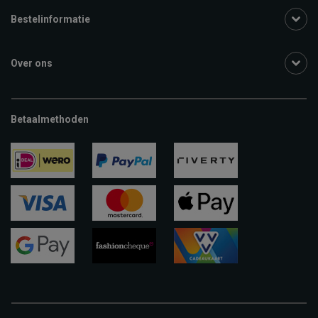
Bestelinformatie
Over ons
Betaalmethoden
ideal
paypal
riverty
visa
mastercard
apple-
pay
google-
fashion-
vvv-
pay
cheque
giftcard