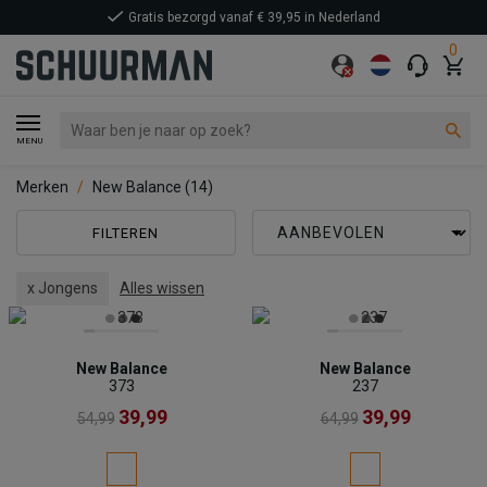
Gratis bezorgd vanaf € 39,95 in Nederland
0
MENU
Merken
New Balance
(14)
FILTEREN
x Jongens
Alles wissen
New Balance
New Balance
373
237
39,99
39,99
54,99
64,99