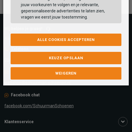
jouw voorkeuren te volgen en je relevante,
gepersonaliseerde advertenties te laten zien,
vragen we eerst jouw toestemming.
Wij helpen je graag!
Klantenservice is gesloten
ALLE COOKIES ACCEPTEREN
Telefoon
KEUZE OPSLAAN
0545-280081
E-mail
Antwoord binnen 24 uur
WEIGEREN
webshop@schuurman-schoenen.nl
Facebook chat
facebook.com/SchuurmanSchoenen
Klantenservice