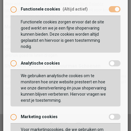
Voor wie prestaties wil verbeteren. Onze
New Balance
Functionele cookies
(Altijd actief)
hardloopschoenen
bieden demping en stabiliteit voor korte runs,
lange duurlopen en dagelijkse trainingen.
Functionele cookies zorgen ervoor dat de site
Maat, pasvorm & onderhoud
goed werkt en we je een fijne shopervaring
kunnen bieden. Deze cookies worden altijd
Twijfel je over de juiste maat? Raadpleeg de
maattabel
en
geplaatst en hiervoor is geen toestemming
controleer pasvormtips in de productbeschrijving. Houd je
nodig.
schoenen langer mooi door ze regelmatig te reinigen en na
gebruik goed te laten drogen.
Analytische cookies
Shop New Balance bij Schuurman Schoenen
We gebruiken analytische cookies om te
Bestel jouw favoriete
New Balance
schoenen eenvoudig online via
monitoren hoe onze website presteert en hoe
schuurman-schoenen.nl/new-balance
. Liever passen in de winkel?
we onze dienstverlening én jouw shopervaring
Gebruik de
winkellocator
en vind een filiaal bij jou in de buurt.
kunnen blijven verbeteren. Hiervoor vragen we
Profiteer ook van scherpe deals in de
opruiming
.
eerst je toestemming.
Marketing cookies
Facebook
Instagram
Pinterest
Voor marketingcookies, die we gebruiken om