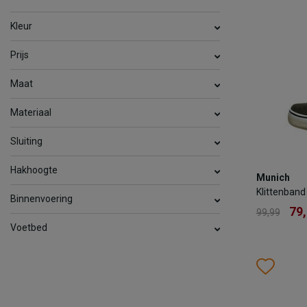
Kleur
TOEV
Prijs
Maat
Materiaal
Sluiting
Munich
Hakhoogte
Munich
Klittenban
Klittenband
Binnenvoering
79
99,99
79
99,99
Voetbed
Kleur
Wish
Wis
Maat
26
27