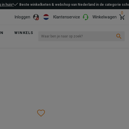
 in huis*
Beste winkelketen & webshop van Nederland in de categorie sc
0
Inloggen
Klantenservice
Winkelwagen
EN
WINKELS
Wishlist
Wishlist