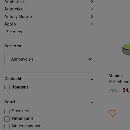
Anatomica
Antarctica
Antony Morato
Apollo
Zie meer
Sorteren
Munich
Munich
Klittenban
Geslacht
Klittenband
54
79,99
Jongens
54
79,99
Kleur
Soort
Sneakers
Wish
Wis
Klittenband
Maat
Kinderschoenen
26
27