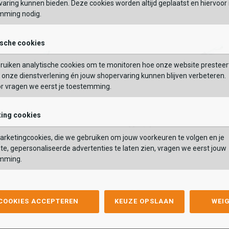
aring kunnen bieden. Deze cookies worden altijd geplaatst en hiervoor 
mming nodig.
OEGEN AAN WINKELTAS
TOEVOEGEN AAN WIN
ische cookies
ruiken analytische cookies om te monitoren hoe onze website presteer
onze dienstverlening én jouw shopervaring kunnen blijven verbeteren.
or vragen we eerst je toestemming.
ing cookies
Munich
Munich
d Laag
Klittenband Laag
rketingcookies, die we gebruiken om jouw voorkeuren te volgen en je
 Laag
Klittenband Laag
,99
64,99
79,99
te, gepersonaliseerde advertenties te laten zien, vragen we eerst jouw
,99
64,99
79,99
mming.
Kleur
list
hlist
Wishlist
Wishlist
 COOKIES ACCEPTEREN
KEUZE OPSLAAN
WEI
Maat
32