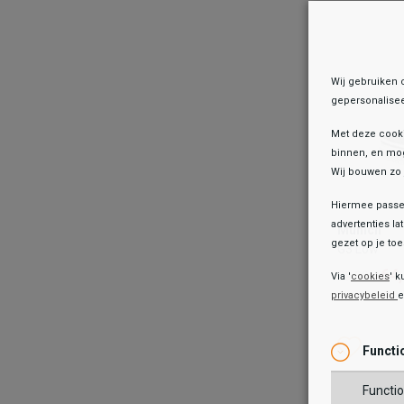
TOEV
Wij gebruiken 
gepersonalisee
Met deze cook
binnen, en mog
Wij bouwen zo 
Hiermee passen
Munich
advertenties la
Munich
G3 Low
gezet op je toes
G3 Low
64
79,99
64
79,99
Via '
cookies
' k
privacybeleid
Kleur
Wish
Wis
Functi
Maat
Functio
26
30