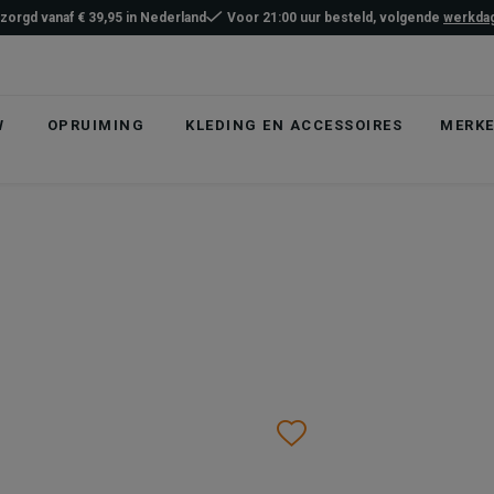
ezorgd vanaf € 39,95 in Nederland
Voor 21:00 uur besteld, volgende
werkdag
W
OPRUIMING
KLEDING EN ACCESSOIRES
MERK
list
hlist
Wishlist
Wishlist