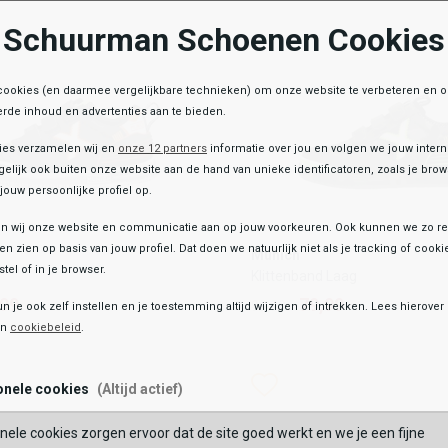
Schuurman Schoenen Cookies
OEGEN AAN WINKELTAS
TOEVOEGEN AAN WIN
cookies (en daarmee vergelijkbare technieken) om onze website te verbeteren en 
rde inhoud en advertenties aan te bieden.
ies verzamelen wij en
onze 12 partners
informatie over jou en volgen we jouw inter
elijk ook buiten onze website aan de hand van unieke identificatoren, zoals je br
jouw persoonlijke profiel op.
 wij onze website en communicatie aan op jouw voorkeuren. Ook kunnen we zo re
Munich
ten zien op basis van jouw profiel. Dat doen we natuurlijk niet als je tracking of cooki
Munich
Klittenband Laag
tel of in je browser.
Klittenband Laag
,99
79,99
99,99
,99
79,99
99,99
un je ook zelf instellen en je toestemming altijd wijzigen of intrekken. Lees hierove
en
cookiebeleid
.
Kleur
list
hlist
Wishlist
Wishlist
onele cookies
(Altijd actief)
Maat
nele cookies zorgen ervoor dat de site goed werkt en we je een fijne
27