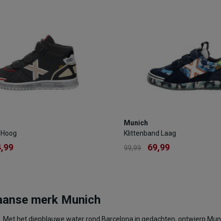
OEGEN AAN WINKELTAS
TOEVOEGEN AAN WIN
Munich
Munich
nd Hoog
Klittenband Laag
 Hoog
Klittenband Laag
4,99
69,99
99,99
,99
69,99
99,99
Kleur
aanse merk Munich
Maat
26
en. Met het diepblauwe water rond Barcelona in gedachten, ontwierp Mu