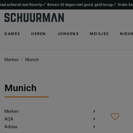
taal achteraf met Riverty
Binnen 30 dagen niet goed, geld terug
Gratis b
DAMES
HEREN
JONGENS
MEISJES
NIEU
Merken
Munich
Munich
Merken
Wish
Wis
AQA
Adidas