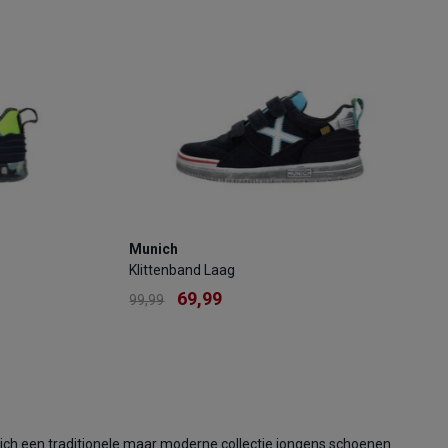
KELTAS
TOEVOEGEN AAN WINKELTAS
Munich
Munich
Klittenband Laag
Klittenband Laag
69,99
99,99
69,99
99,99
Kleur
Maat
26
nich een traditionele maar moderne collectie jongens schoenen.