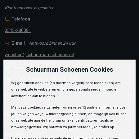
Klantenservice is gesloten
Telefoon
0545-280081
E-mail
Antwoord binnen 24 uur
webshop@schuurman-schoenen.nl
Facebook chat
Schuurman Schoenen Cookies
facebook.com/SchuurmanSchoenen
Wij gebruiken cookies (en daarmee vergelijkbare technieken) om
onze website te verbeteren en om gepersonaliseerde inhoud en
Klantenservice
advertenties aan te bieden.
Met deze cookies verzamelen wij en
onze 12 partners
informatie over
jou en volgen we jouw internetgedrag binnen, en mogelijk ook buiten
Bestelinformatie
onze website aan de hand van unieke identificatoren, zoals je
browsergegevens. Wij bouwen zo jouw persoonlijke profiel op.
Over ons
Hiermee passen wij onze website en communicatie aan op jouw