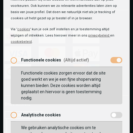
voorkeuren. Ook kunnen we zo relevante advertenties laten zien op
basis van jouw profiel. Dat doen we natuurlijk niet als je tracking of
Betaalmethoden
cookies uit hebt gezet op je toestel of in je browser.
Via '
cookies
' kun je ook zelf instellen en je toestemming altijd
wijzigen of intrekken. Lees hierover meer in ons
privacybeleid
en
cookiebeleid
.
ideal
paypal
riverty
Functionele cookies
(Altijd actief)
visa
mastercard
apple-
pay
Functionele cookies zorgen ervoor dat de site
goed werkt en we je een fijne shopervaring
google-
fashion-
vvv-
kunnen bieden. Deze cookies worden altijd
pay
cheque
giftcard
geplaatst en hiervoor is geen toestemming
nodig.
Onze winkels:
Analytische cookies
We gebruiken analytische cookies om te