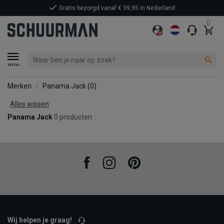
Gratis bezorgd vanaf € 39,95 in Nederland
0
MENU
Merken
Panama Jack
(0)
Alles wissen
Panama Jack
0 producten
Facebook
Instagram
Pinterest
Wij helpen je graag!