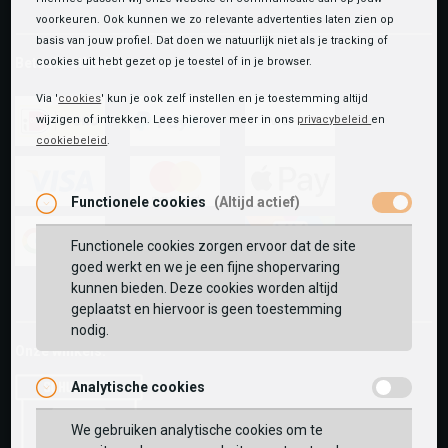
voorkeuren. Ook kunnen we zo relevante advertenties laten zien op
basis van jouw profiel. Dat doen we natuurlijk niet als je tracking of
Betaalmethoden
cookies uit hebt gezet op je toestel of in je browser.
Via '
cookies
' kun je ook zelf instellen en je toestemming altijd
wijzigen of intrekken. Lees hierover meer in ons
privacybeleid
en
cookiebeleid
.
ideal
paypal
riverty
Functionele cookies
(Altijd actief)
visa
mastercard
apple-
pay
Functionele cookies zorgen ervoor dat de site
goed werkt en we je een fijne shopervaring
google-
fashion-
vvv-
kunnen bieden. Deze cookies worden altijd
pay
cheque
giftcard
geplaatst en hiervoor is geen toestemming
nodig.
Onze winkels:
Analytische cookies
We gebruiken analytische cookies om te