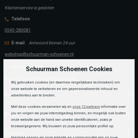
Klantenservice is gesloten
Telefoon
0545-280081
E-mail
Antwoord binnen 24 uur
webshop@schuurman-schoenen.nl
Facebook chat
Schuurman Schoenen Cookies
facebook.com/SchuurmanSchoenen
Wij gebruiken cookies (en daarmee vergelijkbare technieken) om
onze website te verbeteren en om gepersonaliseerde inhoud en
Klantenservice
advertenties aan te bieden.
Met deze cookies verzamelen wij en
onze 12 partners
informatie over
jou en volgen we jouw internetgedrag binnen, en mogelijk ook buiten
Bestelinformatie
onze website aan de hand van unieke identificatoren, zoals je
browsergegevens. Wij bouwen zo jouw persoonlijke profiel op.
Over ons
Hiermee passen wij onze website en communicatie aan op jouw