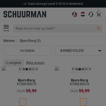
Gratis bezorgd vanaf € 39,95 in Nederland
0
MENU
Merken
Bjorn Borg
(5)
FILTEREN
x Jongens
Alles wissen
Bjorn Borg
Bjorn Borg
X1000 BSC K
X1000 BSC K
59,99
59,99
79,99
79,99