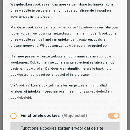
Wij gebruiken cookies (en daarmee vergelijkbare technieken) om
Björn Borg Sportschoenen
onze website te verbeteren en om gepersonaliseerde inhoud en
advertenties aan te bieden.
Functioneel en stijlvol. De
Björn Borg sportschoenen
bieden
demping, stabiliteit en ventilatie voor actieve dagen. Ideaal voor
Met deze cookies verzamelen wij en
onze 12 partners
informatie over
sportieve mannen, vrouwen en kinderen die ook buiten de
jou en volgen we jouw internetgedrag binnen, en mogelijk ook buiten
sportschool stijlvol voor de dag willen komen.
onze website aan de hand van unieke identificatoren, zoals je
Het DNA van Björn Borg
browsergegevens. Wij bouwen zo jouw persoonlijke profiel op.
Björn Borg werd opgericht door de legendarische tennisspeler en
Hiermee passen wij onze website en communicatie aan op jouw
staat symbool voor sportieve perfectie, Scandinavisch design en
voorkeuren. Ook kunnen we zo relevante advertenties laten zien op
vooruitstrevende mode. De schoenen combineren performance
basis van jouw profiel. Dat doen we natuurlijk niet als je tracking of
met lifestyle – een mix van comfort, klasse en zelfverzekerde
cookies uit hebt gezet op je toestel of in je browser.
uitstraling. Elk model ademt energie, beweging en moderniteit.
Via '
cookies
' kun je ook zelf instellen en je toestemming altijd
Maat, pasvorm & onderhoud
wijzigen of intrekken. Lees hierover meer in ons
privacybeleid
en
cookiebeleid
.
Björn Borg schoenen vallen doorgaans normaal op maat. Twijfel
je? Bekijk de
maattabel
en lees de pasvorminformatie bij het
product. Houd je schoenen langer mooi door ze regelmatig te
Functionele cookies
(Altijd actief)
reinigen met een zachte borstel en te beschermen met een
verzorgende spray.
Functionele cookies zorgen ervoor dat de site