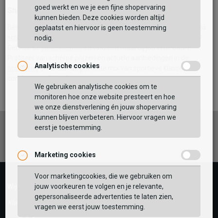
goed werkt en we je een fijne shopervaring
Shop Björn Borg bij Schuurman Schoenen
kunnen bieden. Deze cookies worden altijd
Bestel jouw favoriete
Björn Borg schoenen
eenvoudig online via
geplaatst en hiervoor is geen toestemming
schuurman-schoenen.nl/bjorn-borg
. Liever passen in de winkel?
nodig.
Gebruik de
winkellocator
en vind een filiaal bij jou in de buurt.
Profiteer van scherpe prijzen en actuele aanbiedingen in de
Analytische cookies
opruiming
en ervaar de perfecte mix van sportieve klasse en
comfort met Björn Borg.
We gebruiken analytische cookies om te
monitoren hoe onze website presteert en hoe
we onze dienstverlening én jouw shopervaring
kunnen blijven verbeteren. Hiervoor vragen we
eerst je toestemming.
Facebook
Instagram
Pinterest
Marketing cookies
Voor marketingcookies, die we gebruiken om
jouw voorkeuren te volgen en je relevante,
Wij helpen je graag!
gepersonaliseerde advertenties te laten zien,
Klantenservice is gesloten
vragen we eerst jouw toestemming.