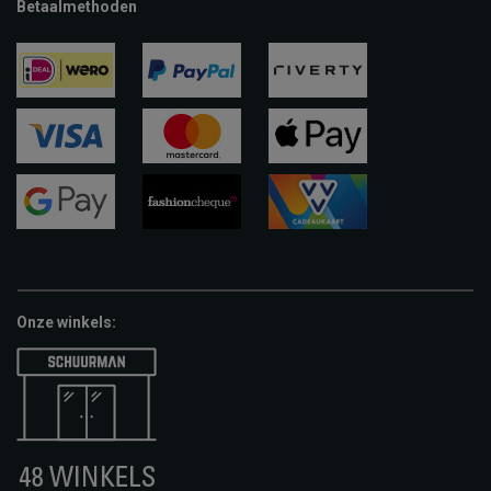
Betaalmethoden
ideal
paypal
riverty
visa
mastercard
apple-
pay
google-
fashion-
vvv-
pay
cheque
giftcard
Onze winkels: