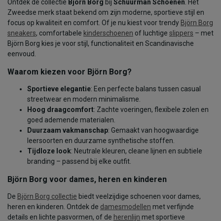
Ontdek de collectie
Björn Borg
bij
Schuurman Schoenen
. Het
Zweedse merk staat bekend om zijn moderne, sportieve stijl en
focus op kwaliteit en comfort. Of je nu kiest voor trendy
Björn Borg
sneakers
, comfortabele
kinderschoenen
of luchtige
slippers
– met
Björn Borg kies je voor stijl, functionaliteit en Scandinavische
eenvoud.
Waarom kiezen voor Björn Borg?
Sportieve elegantie
: Een perfecte balans tussen casual
streetwear en modern minimalisme.
Hoog draagcomfort
: Zachte voeringen, flexibele zolen en
goed ademende materialen.
Duurzaam vakmanschap
: Gemaakt van hoogwaardige
leersoorten en duurzame synthetische stoffen.
Tijdloze look
: Neutrale kleuren, cleane lijnen en subtiele
branding – passend bij elke outfit.
Björn Borg voor dames, heren en kinderen
De
Björn Borg collectie
biedt veelzijdige schoenen voor dames,
heren en kinderen. Ontdek de
damesmodellen
met verfijnde
details en lichte pasvormen, of de
herenlijn
met sportieve