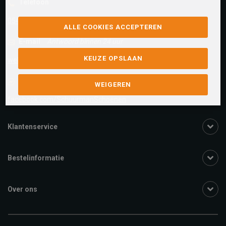
Telefoon
0545-280081
ALLE COOKIES ACCEPTEREN
E-mail
Antwoord binnen 24 uur
KEUZE OPSLAAN
webshop@schuurman-schoenen.nl
Facebook chat
WEIGEREN
facebook.com/SchuurmanSchoenen
Klantenservice
Bestelinformatie
Over ons