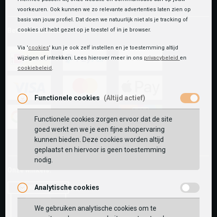
voorkeuren. Ook kunnen we zo relevante advertenties laten zien op
basis van jouw profiel. Dat doen we natuurlijk niet als je tracking of
Betaalmethoden
cookies uit hebt gezet op je toestel of in je browser.
Via '
cookies
' kun je ook zelf instellen en je toestemming altijd
wijzigen of intrekken. Lees hierover meer in ons
privacybeleid
en
cookiebeleid
.
ideal
paypal
riverty
Functionele cookies
(Altijd actief)
visa
mastercard
apple-
pay
Functionele cookies zorgen ervoor dat de site
goed werkt en we je een fijne shopervaring
google-
fashion-
vvv-
kunnen bieden. Deze cookies worden altijd
pay
cheque
giftcard
geplaatst en hiervoor is geen toestemming
nodig.
Onze winkels:
Analytische cookies
We gebruiken analytische cookies om te