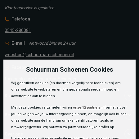
Klantenservice is gesloten
Telefoon
0545-280081
E-mail
Antwoord binnen 24 uur
webshop@schuurman-schoenen.nl
Facebook chat
Schuurman Schoenen Cookies
facebook.com/SchuurmanSchoenen
Wij gebruiken cookies (en daarmee vergelijkbare technieken) om
onze website te verbeteren en om gepersonaliseerde inhoud en
Klantenservice
advertenties aan te bieden.
Met deze cookies verzamelen wij en
onze 12 partners
informatie over
jou en volgen we jouw internetgedrag binnen, en mogelijk ook buiten
Bestelinformatie
onze website aan de hand van unieke identificatoren, zoals je
browsergegevens. Wij bouwen zo jouw persoonlijke profiel op.
Over ons
Hiermee passen wij onze website en communicatie aan op jouw