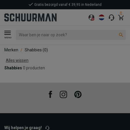
Gratis bezorgd vanaf € 39,95 in Nederland
0
MENU
Merken
Shabbies
(0)
Alles wissen
Shabbies
0 producten
Facebook
Instagram
Pinterest
Wij helpen je graag!