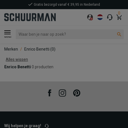
Gratis bezorgd vanaf € 39,95 in Nederland
0
MENU
Merken
Enrico Benetti
(0)
Alles wissen
Enrico Benetti
0 producten
Facebook
Instagram
Pinterest
Wij helpen je graag!