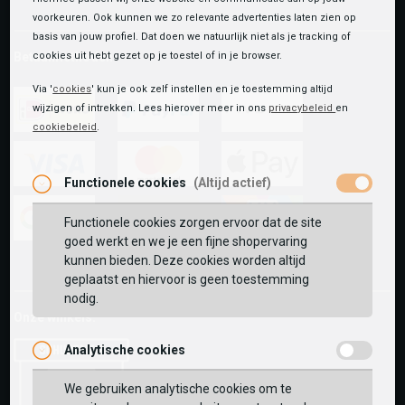
voorkeuren. Ook kunnen we zo relevante advertenties laten zien op
basis van jouw profiel. Dat doen we natuurlijk niet als je tracking of
Betaalmethoden
cookies uit hebt gezet op je toestel of in je browser.
Via '
cookies
' kun je ook zelf instellen en je toestemming altijd
wijzigen of intrekken. Lees hierover meer in ons
privacybeleid
en
cookiebeleid
.
ideal
paypal
riverty
Functionele cookies
(Altijd actief)
visa
mastercard
apple-
pay
Functionele cookies zorgen ervoor dat de site
goed werkt en we je een fijne shopervaring
google-
fashion-
vvv-
kunnen bieden. Deze cookies worden altijd
pay
cheque
giftcard
geplaatst en hiervoor is geen toestemming
nodig.
Onze winkels:
Analytische cookies
We gebruiken analytische cookies om te