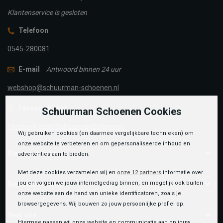
Klantenservice is gesloten
Telefoon
0545-280081
E-mail
Antwoord binnen 24 uur
webshop@schuurman-schoenen.nl
Facebook chat
Schuurman Schoenen Cookies
facebook.com/SchuurmanSchoenen
Wij gebruiken cookies (en daarmee vergelijkbare technieken) om
onze website te verbeteren en om gepersonaliseerde inhoud en
Klantenservice
advertenties aan te bieden.
Met deze cookies verzamelen wij en
onze 12 partners
informatie over
jou en volgen we jouw internetgedrag binnen, en mogelijk ook buiten
Bestelinformatie
onze website aan de hand van unieke identificatoren, zoals je
browsergegevens. Wij bouwen zo jouw persoonlijke profiel op.
Over ons
Hiermee passen wij onze website en communicatie aan op jouw