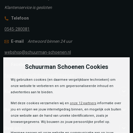
Klantenservice is gesloten
Telefoon
0545-280081
E-mail
Antwoord binnen 24 uur
webshop@schuurman-schoenen.nl
Facebook chat
Schuurman Schoenen Cookies
facebook.com/SchuurmanSchoenen
Wij gebruiken cookies (en daarmee vergelijkbare technieken) om
onze website te verbeteren en om gepersonaliseerde inhoud en
Klantenservice
advertenties aan te bieden.
Met deze cookies verzamelen wij en
onze 12 partners
informatie over
jou en volgen we jouw internetgedrag binnen, en mogelijk ook buiten
Bestelinformatie
onze website aan de hand van unieke identificatoren, zoals je
browsergegevens. Wij bouwen zo jouw persoonlijke profiel op.
Over ons
Hiermee passen wij onze website en communicatie aan op jouw