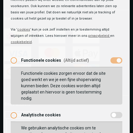
voorkeuren. Ook kunnen we zo relevante advertenties laten zien op
basis van jouw profiel. Dat doen we natuurlijk niet als je tracking of
Betaalmethoden
cookies uit hebt gezet op je toestel of in je browser.
Via '
cookies
' kun je ook zelf instellen en je toestemming altijd
wijzigen of intrekken. Lees hierover meer in ons
privacybeleid
en
cookiebeleid
.
ideal
paypal
riverty
Functionele cookies
(Altijd actief)
visa
mastercard
apple-
pay
Functionele cookies zorgen ervoor dat de site
goed werkt en we je een fijne shopervaring
google-
fashion-
vvv-
kunnen bieden. Deze cookies worden altijd
pay
cheque
giftcard
geplaatst en hiervoor is geen toestemming
nodig.
Onze winkels:
Analytische cookies
We gebruiken analytische cookies om te