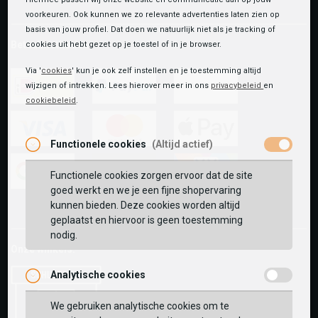
voorkeuren. Ook kunnen we zo relevante advertenties laten zien op
basis van jouw profiel. Dat doen we natuurlijk niet als je tracking of
Betaalmethoden
cookies uit hebt gezet op je toestel of in je browser.
Via '
cookies
' kun je ook zelf instellen en je toestemming altijd
wijzigen of intrekken. Lees hierover meer in ons
privacybeleid
en
cookiebeleid
.
ideal
paypal
riverty
Functionele cookies
(Altijd actief)
visa
mastercard
apple-
pay
Functionele cookies zorgen ervoor dat de site
goed werkt en we je een fijne shopervaring
google-
fashion-
vvv-
kunnen bieden. Deze cookies worden altijd
pay
cheque
giftcard
geplaatst en hiervoor is geen toestemming
nodig.
Onze winkels:
Analytische cookies
We gebruiken analytische cookies om te