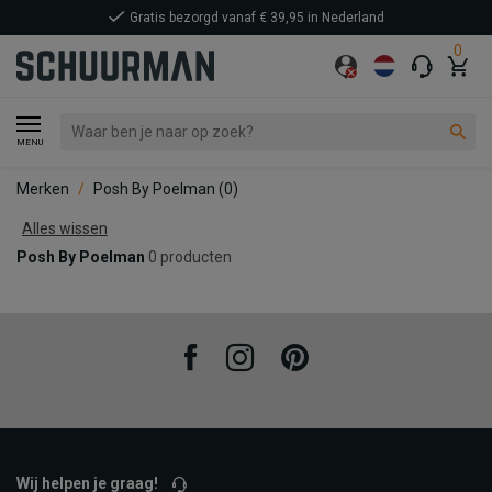
Gratis bezorgd vanaf € 39,95 in Nederland
0
MENU
Merken
Posh By Poelman
(0)
Alles wissen
Posh By Poelman
0 producten
Facebook
Instagram
Pinterest
Wij helpen je graag!