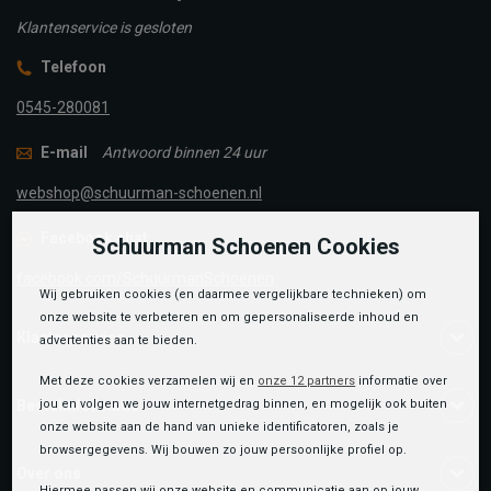
Klantenservice is gesloten
Telefoon
0545-280081
E-mail
Antwoord binnen 24 uur
webshop@schuurman-schoenen.nl
Facebook chat
Schuurman Schoenen Cookies
facebook.com/SchuurmanSchoenen
Wij gebruiken cookies (en daarmee vergelijkbare technieken) om
onze website te verbeteren en om gepersonaliseerde inhoud en
Klantenservice
advertenties aan te bieden.
Met deze cookies verzamelen wij en
onze 12 partners
informatie over
jou en volgen we jouw internetgedrag binnen, en mogelijk ook buiten
Bestelinformatie
onze website aan de hand van unieke identificatoren, zoals je
browsergegevens. Wij bouwen zo jouw persoonlijke profiel op.
Over ons
Hiermee passen wij onze website en communicatie aan op jouw