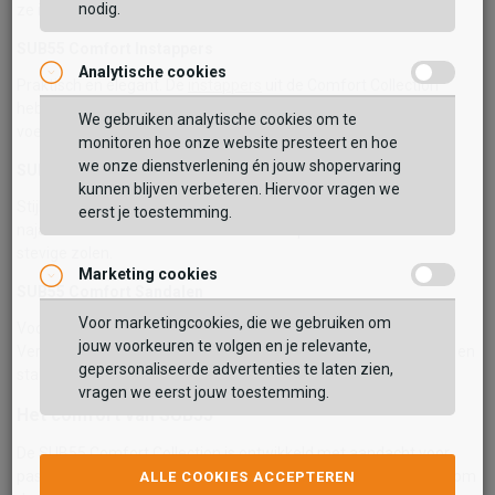
nodig.
ze ideaal voor dagelijks gebruik.
SUB55 Comfort Instappers
Analytische cookies
Praktisch en elegant. De
instappers
uit de Comfort Collection
hebben een flexibele pasvorm, elastische inzetten en zachte
We gebruiken analytische cookies om te
voering voor direct comfort.
monitoren hoe onze website presteert en hoe
we onze dienstverlening én jouw shopervaring
SUB55 Comfort enkellaarsjes
kunnen blijven verbeteren. Hiervoor vragen we
Stijl en stabiliteit in één. De
enkellaarsjes
zijn perfect voor het
eerst je toestemming.
najaar en bieden een moderne look met praktische ritsen en
stevige zolen.
Marketing cookies
SUB55 Comfort Sandalen
Voor marketingcookies, die we gebruiken om
Voor warme dagen zijn de
sandalen
een perfecte keuze.
jouw voorkeuren te volgen en je relevante,
Verstelbare bandjes en zachte voetbedden zorgen voor luchtig en
gepersonaliseerde advertenties te laten zien,
stabiel draagcomfort.
vragen we eerst jouw toestemming.
Het comfort van SUB55
De SUB55 Comfort Collection is ontwikkeld met aandacht voor
pasvorm, flexibiliteit en ondersteuning. Elk model is ontworpen om
ALLE COOKIES ACCEPTEREN