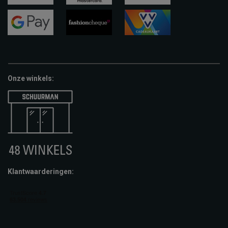
visa
mastercard
apple-
pay
google-
fashion-
vvv-
pay
cheque
giftcard
Onze winkels:
Klantwaarderingen: