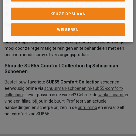
de natuurlijke beweging van de voet te volgen. De gebruikte
materialen zijn soepel, ademend en duurzaam – zodat je de hele
dag kunt genieten van licht, stabiel comfort.
KEUZE OPSLAAN
Maat, pasvorm & onderhoud
WEIGEREN
Twijfel je over de juiste maat? Bekijk de
maattabel
en lees de
pasvormtips in de productbeschrijving. Houd je schoenen langer
mooi door ze regelmatig te reinigen en te behandelen met een
beschermende spray of verzorgingsproduct.
Shop de SUB55 Comfort Collection bij Schuurman
Schoenen
Bestel jouw favoriete
SUB55 Comfort Collection
schoenen
eenvoudig online via
schuurman-schoenen.nl/sub55-comfort-
collection
. Liever passen in de winkel? Gebruik de
winkellocator
en
vind een filiaal bij jou in de buurt. Profiteer van actuele
aanbiedingen en scherpe prijzen in de
opruiming
en ervaar zelf
het comfort van SUB55.