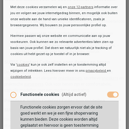
Met deze cookies verzamelen wij en
onze 12 partners
informatie over
Uitstekend draagcomfort
: Dankzij zachte voetbedden,
jou en volgen we jouw internetgedrag binnen, en mogelijk ook buiten
soepele materialen en lichtgewicht constructies.
onze website aan de hand van unieke identificatoren, zoals je
Tijdloos design
: Minimalistische ontwerpen die moeiteloos
browsergegevens. Wij bouwen zo jouw persoonlijke profiel op.
combineren met elke outfit.
Goede pasvorm
: Veel modellen zijn voorzien van een
Hiermee passen wij onze website en communicatie aan op jouw
uitneembaar voetbed of verstelbare sluitingen.
voorkeuren. Ook kunnen we zo relevante advertenties laten zien op
Kwaliteit voor elke gelegenheid
: Van casual tot netjes –
basis van jouw profiel. Dat doen we natuurlijk niet als je tracking of
perfect voor werk, vrije tijd of dagelijks gebruik.
cookies uit hebt gezet op je toestel of in je browser.
SUB55 Comfort Collection voor dames en heren
Via '
cookies
' kun je ook zelf instellen en je toestemming altijd
wijzigen of intrekken. Lees hierover meer in ons
privacybeleid
en
De collectie biedt veelzijdige stijlen voor iedereen. Ontdek de
cookiebeleid
.
damescollectie
met elegante
enkellaarsjes
, sportieve
sneakers
en
praktische
instappers
. Ook voor heren zijn er comfortabele,
stijlvolle modellen met een moderne uitstraling.
Functionele cookies
(Altijd actief)
Populaire SUB55 Comfort Collection modellen
Functionele cookies zorgen ervoor dat de site
SUB55 Comfort Sneakers
goed werkt en we je een fijne shopervaring
kunnen bieden. Deze cookies worden altijd
Onze
SUB55 sneakers
combineren sportieve looks met optimaal
geplaatst en hiervoor is geen toestemming
draagcomfort. Dankzij lichte zolen en ademende materialen zijn