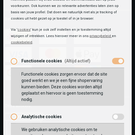
voorkeuren. Ook kunnen we zo relevante advertenties laten zien op
basis van jouw profiel. Dat doen we natuurlijk niet als je tracking of
Betaalmethoden
cookies uit hebt gezet op je toestel of in je browser.
Via '
cookies
' kun je ook zelf instellen en je toestemming altijd
wijzigen of intrekken. Lees hierover meer in ons
privacybeleid
en
cookiebeleid
.
ideal
paypal
riverty
Functionele cookies
(Altijd actief)
visa
mastercard
apple-
pay
Functionele cookies zorgen ervoor dat de site
goed werkt en we je een fijne shopervaring
google-
fashion-
vvv-
kunnen bieden. Deze cookies worden altijd
pay
cheque
giftcard
geplaatst en hiervoor is geen toestemming
nodig.
Onze winkels:
Analytische cookies
We gebruiken analytische cookies om te