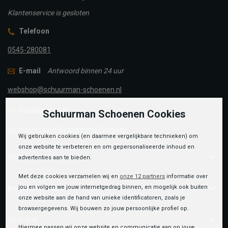
Klantenservice is gesloten
Telefoon
0545-280081
E-mail
Antwoord binnen 24 uur
webshop@schuurman-schoenen.nl
Facebook chat
Schuurman Schoenen Cookies
facebook.com/SchuurmanSchoenen
Wij gebruiken cookies (en daarmee vergelijkbare technieken) om
onze website te verbeteren en om gepersonaliseerde inhoud en
Klantenservice
advertenties aan te bieden.
Met deze cookies verzamelen wij en
onze 12 partners
informatie over
jou en volgen we jouw internetgedrag binnen, en mogelijk ook buiten
Bestelinformatie
onze website aan de hand van unieke identificatoren, zoals je
browsergegevens. Wij bouwen zo jouw persoonlijke profiel op.
Over ons
Hiermee passen wij onze website en communicatie aan op jouw