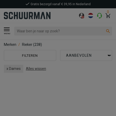
Gratis bezorgd vanaf € 39,95 in Nederland
0
MENU
Merken
Rieker
(238)
FILTEREN
x Dames
Alles wissen