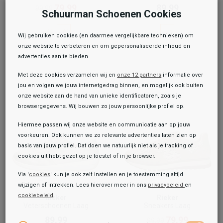
79,99
89,99
99,99
Schuurman Schoenen Cookies
Wij gebruiken cookies (en daarmee vergelijkbare technieken) om
onze website te verbeteren en om gepersonaliseerde inhoud en
advertenties aan te bieden.
Met deze cookies verzamelen wij en
onze 12 partners
informatie over
jou en volgen we jouw internetgedrag binnen, en mogelijk ook buiten
onze website aan de hand van unieke identificatoren, zoals je
browsergegevens. Wij bouwen zo jouw persoonlijke profiel op.
Hiermee passen wij onze website en communicatie aan op jouw
voorkeuren. Ook kunnen we zo relevante advertenties laten zien op
basis van jouw profiel. Dat doen we natuurlijk niet als je tracking of
cookies uit hebt gezet op je toestel of in je browser.
Via '
cookies
' kun je ook zelf instellen en je toestemming altijd
wijzigen of intrekken. Lees hierover meer in ons
privacybeleid
en
cookiebeleid
.
Rieker
Rieker
Veterschoenen Laag
Sneakers Laag
89,99
79,99
99,99