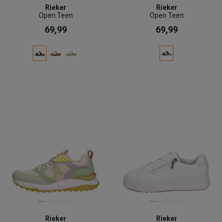
Rieker
Rieker
Open Teen
Open Teen
69,99
69,99
Rieker
Rieker