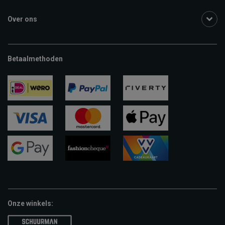
Over ons
Betaalmethoden
ideal
paypal
riverty
visa
mastercard
apple-
pay
google-
fashion-
vvv-
pay
cheque
giftcard
Onze winkels: