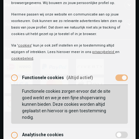
browsergegevens. Wij bouwen zo jouw persoonlijke profiel op.
Bestelinformatie
Hiermee passen wij onze website en communicatie aan op jouw
voorkeuren. Ook kunnen we zo relevante advertenties laten zien op
Over ons
basis van jouw profiel. Dat doen we natuurlijk niet als je tracking of
cookies uit hebt gezet op je toestel of in je browser.
Via '
cookies
' kun je ook zelf instellen en je toestemming altijd
Betaalmethoden
wijzigen of intrekken. Lees hierover meer in ons
privacybeleid
en
cookiebeleid
.
Functionele cookies
(Altijd actief)
ideal
paypal
riverty
Functionele cookies zorgen ervoor dat de site
visa
mastercard
apple-
goed werkt en we je een fijne shopervaring
pay
kunnen bieden. Deze cookies worden altijd
geplaatst en hiervoor is geen toestemming
google-
fashion-
vvv-
nodig.
pay
cheque
giftcard
Analytische cookies
Onze winkels: