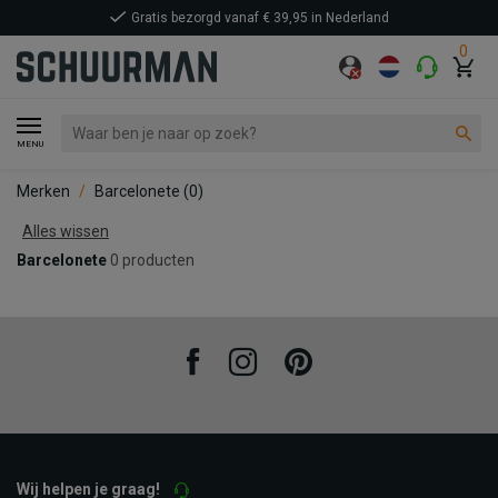
Gratis bezorgd vanaf € 39,95 in Nederland
0
MENU
Merken
Barcelonete
(0)
Alles wissen
Barcelonete
0 producten
Facebook
Instagram
Pinterest
Wij helpen je graag!