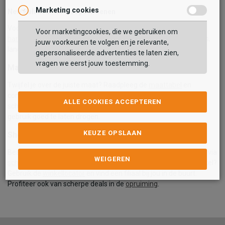
Marketing cookies
New Balance Hardloopschoenen
Voor wie prestaties wil verbeteren. Onze
New Balance
Voor marketingcookies, die we gebruiken om
hardloopschoenen
bieden demping en stabiliteit voor korte runs,
jouw voorkeuren te volgen en je relevante,
lange duurlopen en dagelijkse trainingen.
gepersonaliseerde advertenties te laten zien,
vragen we eerst jouw toestemming.
Maat, pasvorm & onderhoud
Twijfel je over de juiste maat? Raadpleeg de
maattabel
en
controleer pasvormtips in de productbeschrijving. Houd je
ALLE COOKIES ACCEPTEREN
schoenen langer mooi door ze regelmatig te reinigen en na
gebruik goed te laten drogen.
KEUZE OPSLAAN
Shop New Balance bij Schuurman Schoenen
Bestel jouw favoriete
New Balance
schoenen eenvoudig online via
WEIGEREN
schuurman-schoenen.nl/new-balance
. Liever passen in de winkel?
Gebruik de
winkellocator
en vind een filiaal bij jou in de buurt.
Profiteer ook van scherpe deals in de
opruiming
.