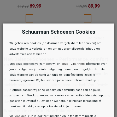
69,99
89,99
119,99
119,99
Schuurman Schoenen Cookies
1/2
Volgende
Wij gebruiken cookies (en daarmee vergelijkbare technieken) om
onze website te verbeteren en om gepersonaliseerde inhoud en
advertenties aan te bieden.
New Balance Schoenen – Performance, comfort
en iconische stijl
Met deze cookies verzamelen wij en
onze 12 partners
informatie over
jou en volgen we jouw internetgedrag binnen, en mogelijk ook buiten
Ontdek de collectie
New Balance
bij
Schuurman Schoenen
. Het
onze website aan de hand van unieke identificatoren, zoals je
Amerikaanse merk staat bekend om innovatieve demping,
browsergegevens. Wij bouwen zo jouw persoonlijke profiel op.
stabiele pasvormen en een tijdloze, sportieve look. Van lifestyle
New Balance sneakers
tot technische
hardloopschoenen
en
Hiermee passen wij onze website en communicatie aan op jouw
comfortabele slippers – je vindt altijd een model dat past bij jouw
voorkeuren. Ook kunnen we zo relevante advertenties laten zien op
dag.
basis van jouw profiel. Dat doen we natuurlijk niet als je tracking of
cookies uit hebt gezet op je toestel of in je browser.
Waarom kiezen voor New Balance?
Via '
cookies
' kun je ook zelf instellen en je toestemming altijd