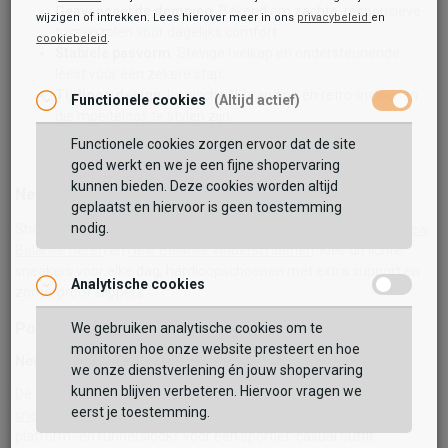
Geavanceerde demping
: Bekend om zachte, responsieve
wijzigen of intrekken. Lees hierover meer in ons
privacybeleid
en
tussenzolen voor dagelijks comfort.
cookiebeleid
.
Stabiele pasvorm
: Stevige hielkap en ondersteunende
leest voor een zekere stap.
Tijdloos design
: Iconische N-branding en retro-invloeden
Functionele cookies
(Altijd actief)
die moeiteloos te stylen zijn.
Veelzijdig aanbod
: Van casual lifestyle tot performance
Functionele cookies zorgen ervoor dat de site
running voor elk niveau.
goed werkt en we je een fijne shopervaring
kunnen bieden. Deze cookies worden altijd
New Balance voor dames, heren en kinderen
geplaatst en hiervoor is geen toestemming
nodig.
Shop doelgericht per doelgroep: ontdek
New Balance dames
,
New
Balance heren
en
New Balance kinderschoenen
. Kies uit lichte
sneakers voor elke dag, hardloopschoenen met extra support en
Analytische cookies
zomerproof slippers.
Populaire New Balance modellen
We gebruiken analytische cookies om te
monitoren hoe onze website presteert en hoe
New Balance Sneakers
we onze dienstverlening én jouw shopervaring
kunnen blijven verbeteren. Hiervoor vragen we
De ideale mix van comfort en lifestyle. Bekijk alle
New Balance
eerst je toestemming.
sneakers
– van retro geïnspireerde silhouetten tot moderne
platform- en runnerslooks voor een sportief-casual outfit.