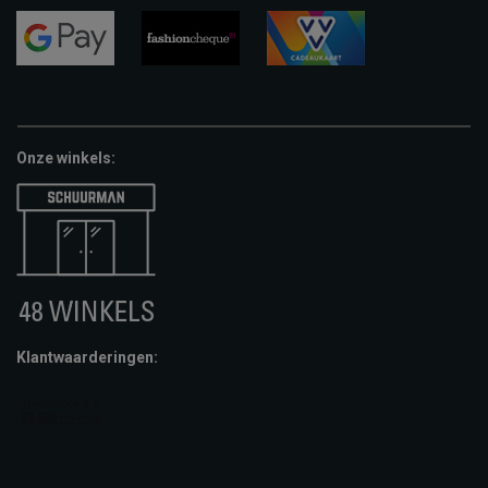
visa
mastercard
apple-
pay
google-
fashion-
vvv-
pay
cheque
giftcard
Onze winkels:
Klantwaarderingen: