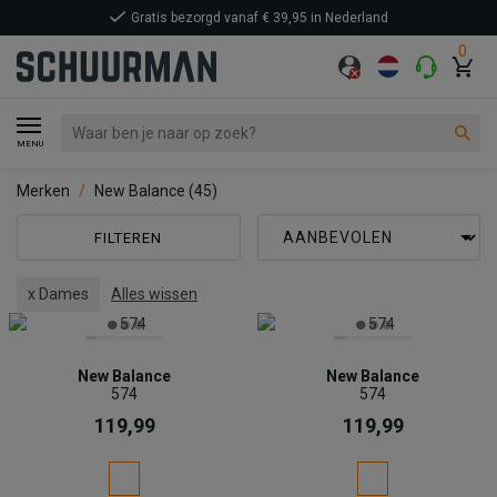
Gratis bezorgd vanaf € 39,95 in Nederland
0
MENU
Merken
New Balance
(45)
FILTEREN
x Dames
Alles wissen
New Balance
New Balance
574
574
119,99
119,99