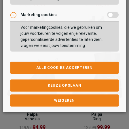
99,99
64,99
129,99
99,99
Marketing cookies
Voor marketingcookies, die we gebruiken om
jouw voorkeuren te volgen en je relevante,
gepersonaliseerde advertenties te laten zien,
vragen we eerst jouw toestemming.
ALLE COOKIES ACCEPTEREN
KEUZE OPSLAAN
WEIGEREN
Palpa
Palpa
Venezia
Ring
94,99
99,99
119,99
129,99