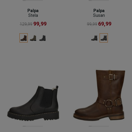
Palpa
Palpa
Stela
Susan
99,99
69,99
129,99
99,99