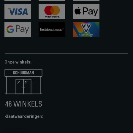
ideal
paypal
riverty
visa
mastercard
apple-
pay
google-
fashion-
vvv-
pay
cheque
giftcard
Onze winkels:
Klantwaarderingen: