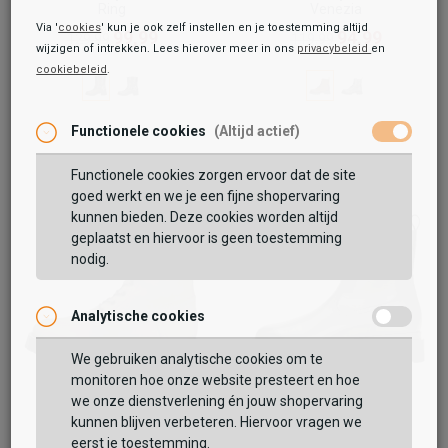
Ring
Venezia
Via '
cookies
' kun je ook zelf instellen en je toestemming altijd
99,99
94,99
129,99
119,99
wijzigen of intrekken. Lees hierover meer in ons
privacybeleid
en
cookiebeleid
.
Functionele cookies
(Altijd actief)
Functionele cookies zorgen ervoor dat de site
goed werkt en we je een fijne shopervaring
kunnen bieden. Deze cookies worden altijd
geplaatst en hiervoor is geen toestemming
nodig.
Analytische cookies
We gebruiken analytische cookies om te
monitoren hoe onze website presteert en hoe
we onze dienstverlening én jouw shopervaring
Palpa
Palpa
kunnen blijven verbeteren. Hiervoor vragen we
Stela
Susan
eerst je toestemming.