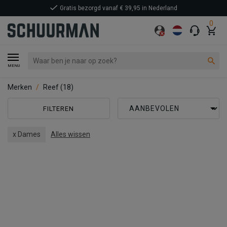
Gratis bezorgd vanaf € 39,95 in Nederland
0
MENU
Merken
Reef
(18)
FILTEREN
x Dames
Alles wissen