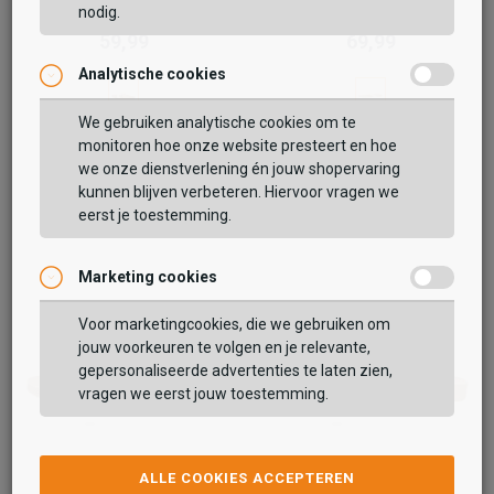
Cushion Vista
Cushion Melody
nodig.
59,99
69,99
Analytische cookies
We gebruiken analytische cookies om te
monitoren hoe onze website presteert en hoe
we onze dienstverlening én jouw shopervaring
kunnen blijven verbeteren. Hiervoor vragen we
eerst je toestemming.
Marketing cookies
Voor marketingcookies, die we gebruiken om
jouw voorkeuren te volgen en je relevante,
gepersonaliseerde advertenties te laten zien,
vragen we eerst jouw toestemming.
Reef
Reef
ALLE COOKIES ACCEPTEREN
Baja Maria
Cushion Vista