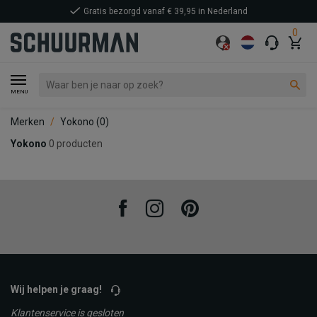
Gratis bezorgd vanaf € 39,95 in Nederland
0
MENU
Merken
Yokono
(0)
Yokono
0 producten
Facebook
Instagram
Pinterest
Wij helpen je graag!
Klantenservice is gesloten