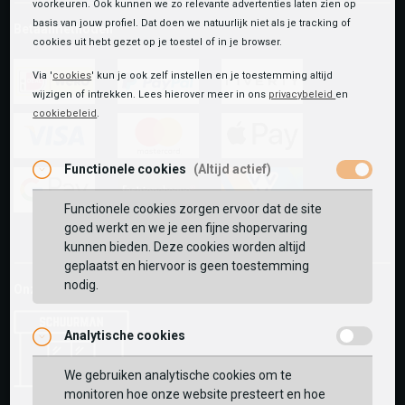
voorkeuren. Ook kunnen we zo relevante advertenties laten zien op
basis van jouw profiel. Dat doen we natuurlijk niet als je tracking of
Betaalmethoden
cookies uit hebt gezet op je toestel of in je browser.
Via '
cookies
' kun je ook zelf instellen en je toestemming altijd
wijzigen of intrekken. Lees hierover meer in ons
privacybeleid
en
ideal
paypal
riverty
cookiebeleid
.
visa
mastercard
apple-
Functionele cookies
(Altijd actief)
pay
Functionele cookies zorgen ervoor dat de site
google-
fashion-
vvv-
goed werkt en we je een fijne shopervaring
pay
cheque
giftcard
kunnen bieden. Deze cookies worden altijd
geplaatst en hiervoor is geen toestemming
nodig.
Onze winkels:
Analytische cookies
We gebruiken analytische cookies om te
monitoren hoe onze website presteert en hoe