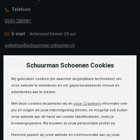
Telefoon
0545-280081
E-mail
Antwoord binnen 24 uur
webshop@schuurman-schoenen.nl
Facebook chat
Schuurman Schoenen Cookies
facebook.com/SchuurmanSchoenen
Wij gebruiken cookies (en daarmee vergelijkbare technieken) om
onze website te verbeteren en om gepersonaliseerde inhoud en
Klantenservice
advertenties aan te bieden.
Met deze cookies verzamelen wij en
onze 12 partners
informatie over
Bestelinformatie
jou en volgen we jouw internetgedrag binnen, en mogelijk ook buiten
onze website aan de hand van unieke identificatoren, zoals je
browsergegevens. Wij bouwen zo jouw persoonlijke profiel op.
Over ons
Hiermee passen wij onze website en communicatie aan op jouw