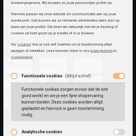
browsergegevens. Wij bouwen zo jouw persoonlijke profiel op.
Bestelinformatie
Hiermee passen wij onze website en communicatie aan op jouw
voorkeuren. Ook kunnen we zo relevante advertenties laten zien op
Over ons
basis van jouw profiel. Dat doen we natuurlijk niet als je tracking of
cookies uit hebt gezet op je toestel of in je browser.
Via '
cookies
' kun je ook zelf instellen en je toestemming altijd
Betaalmethoden
wijzigen of intrekken. Lees hierover meer in ons
privacybeleid
en
cookiebeleid
.
Functionele cookies
(Altijd actief)
ideal
paypal
riverty
Functionele cookies zorgen ervoor dat de site
visa
mastercard
apple-
goed werkt en we je een fijne shopervaring
pay
kunnen bieden. Deze cookies worden altijd
geplaatst en hiervoor is geen toestemming
google-
fashion-
vvv-
nodig.
pay
cheque
giftcard
Analytische cookies
Onze winkels: