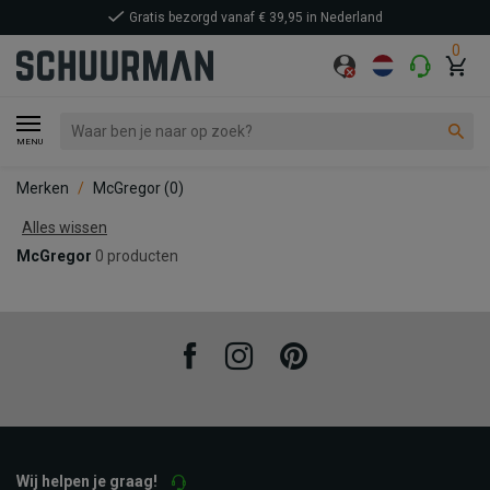
Gratis bezorgd vanaf € 39,95 in Nederland
0
MENU
Merken
McGregor
(0)
Alles wissen
McGregor
0 producten
Facebook
Instagram
Pinterest
Wij helpen je graag!