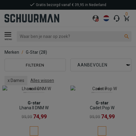
Gratis bezorgd vanaf € 39,95 in Nederland
0
MENU
Merken
G-Star
(28)
FILTEREN
x Dames
Alles wissen
G-star
G-star
Lhana II DNM W
Cadet Pop W
74,99
74,99
99,99
99,99