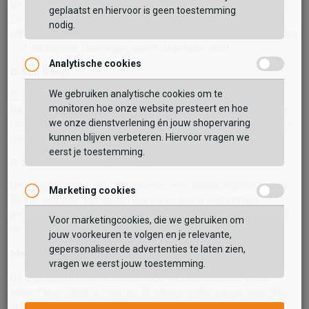
De
G-Star sneakers
zijn ideaal voor een sportieve, moderne look.
geplaatst en hiervoor is geen toestemming
Ze combineren ademend textiel met soepel leer en stevige
nodig.
rubberzolen voor extra grip. Perfect te dragen met jeans of chino’s
– of als stijlvolle toevoeging aan je dagelijkse outfit.
Analytische cookies
G-Star Boots
We gebruiken analytische cookies om te
G-Star boots
staan voor kracht, duurzaamheid en comfort.
monitoren hoe onze website presteert en hoe
Dankzij het gebruik van premium leer, grove profielen en stevige
we onze dienstverlening én jouw shopervaring
constructies zijn ze ideaal voor de herfst en winter. Combineer ze
kunnen blijven verbeteren. Hiervoor vragen we
met een denim of leren jas voor een stoere urban look.
eerst je toestemming.
G-Star Veterschoenen
De
veterschoenen
van G-Star bieden een casual, stijlvolle balans.
Marketing cookies
Ze zijn gemaakt van soepel leer met subtiele merkdetails –
perfect voor een verzorgde look op kantoor of tijdens een avond
Voor marketingcookies, die we gebruiken om
uit.
jouw voorkeuren te volgen en je relevante,
gepersonaliseerde advertenties te laten zien,
Materialen & kwaliteit
vragen we eerst jouw toestemming.
De
G-Star collectie
bestaat uit duurzame materialen zoals
volnerf leer, suède en canvas. De stevige zolen zorgen voor grip,
stabiliteit en loopcomfort. Bovendien is elk paar ontworpen met