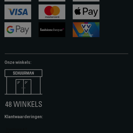
ideal
paypal
riverty
visa
mastercard
apple-
pay
google-
fashion-
vvv-
pay
cheque
giftcard
Onze winkels:
Klantwaarderingen: