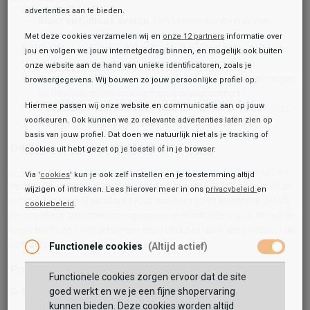
advertenties aan te bieden.
Stoer en tijdloos design
: Een kenmerkende mix van
denim, leer en streetstyle – de G-Star signatuur.
Met deze cookies verzamelen wij en
onze 12 partners
informatie over
Hoogwaardige kwaliteit
: Gemaakt van duurzaam leer en
jou en volgen we jouw internetgedrag binnen, en mogelijk ook buiten
robuuste materialen die lang meegaan.
onze website aan de hand van unieke identificatoren, zoals je
Comfortabele pasvorm
: Uitgevoerd met zachte voeringen
browsergegevens. Wij bouwen zo jouw persoonlijke profiel op.
en flexibele zolen voor optimaal draagcomfort.
Hiermee passen wij onze website en communicatie aan op jouw
Veelzijdige collectie
: Van urban sneakers tot ruige boots –
voorkeuren. Ook kunnen we zo relevante advertenties laten zien op
ideaal voor dagelijks gebruik of casual chic outfits.
basis van jouw profiel. Dat doen we natuurlijk niet als je tracking of
De kenmerkende stijl van G-Star
cookies uit hebt gezet op je toestel of in je browser.
G-Star schoenen
combineren functioneel design met een urban
Via '
cookies
' kun je ook zelf instellen en je toestemming altijd
randje. De collectie is geïnspireerd op industriële mode en militair
wijzigen of intrekken. Lees hierover meer in ons
privacybeleid
en
erfgoed, met veel aandacht voor ruwe texturen en stoere details.
cookiebeleid
.
De sneakers zijn strak vormgegeven met subtiele logo’s, terwijl de
leren boots en veterschoenen een robuuste uitstraling hebben die
perfect past bij jeans en streetwear.
Functionele cookies
(Altijd actief)
Populaire G-Star modellen
Functionele cookies zorgen ervoor dat de site
goed werkt en we je een fijne shopervaring
G-Star Sneakers
kunnen bieden. Deze cookies worden altijd