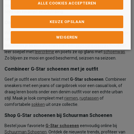
ALLE COOKIES ACCEPTEREN
oog voor detail – van stiksels tot branding – zodat je verzekerd
bent van kwaliteit én uitstraling.
KEUZE OPSLAAN
Onderhoud & verzorging
Wil je dat jouw
G-Star schoenen
langer meegaan? Gebruik dan de
WEIGEREN
juiste
onderhoudsproducten
van Schuurman Schoenen.
Bescherm je leren schoenen met een
impregneerspray
, houd het
leer soepel met
leercrème
en poets ze op glans met
schoenwas
.
Zo blijven ze mooi en goed beschermd, seizoen na seizoen.
Combineer G-Star schoenen met je outfit
Geef je outfit een stoere twist met
G-Star schoenen
. Combineer
sneakers met een jeans of cargobroek voor een casual look, of
draag leren boots onder een denim outfit voor een echte urban
stijl. Maak je look compleet met
riemen
,
rugtassen
of
comfortabele
sokken
uit onze collectie.
Shop G-Star schoenen bij Schuurman Schoenen
Bestel jouw favoriete
G-Star schoenen
eenvoudig online bij
Schuurman Schoenen
. Ontdek de nieuwste trends, profiteer van