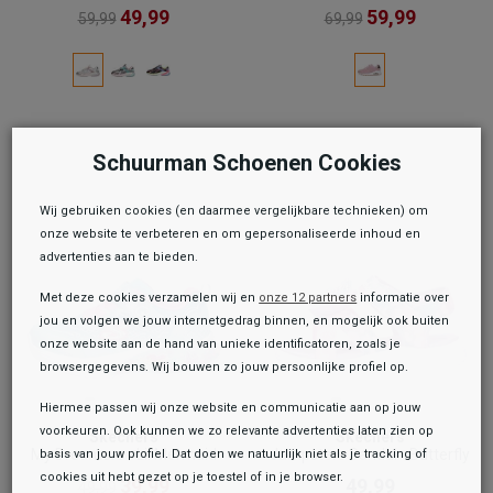
49,99
59,99
59,99
69,99
Schuurman Schoenen Cookies
Wij gebruiken cookies (en daarmee vergelijkbare technieken) om
onze website te verbeteren en om gepersonaliseerde inhoud en
advertenties aan te bieden.
Met deze cookies verzamelen wij en
onze 12 partners
informatie over
jou en volgen we jouw internetgedrag binnen, en mogelijk ook buiten
onze website aan de hand van unieke identificatoren, zoals je
browsergegevens. Wij bouwen zo jouw persoonlijke profiel op.
Hiermee passen wij onze website en communicatie aan op jouw
voorkeuren. Ook kunnen we zo relevante advertenties laten zien op
Skechers
Skechers
My Dreamers - Lil Mermaid
Jumpsters Sandal - Butterfly
basis van jouw profiel. Dat doen we natuurlijk niet als je tracking of
cookies uit hebt gezet op je toestel of in je browser.
39,99
49,99
49,99