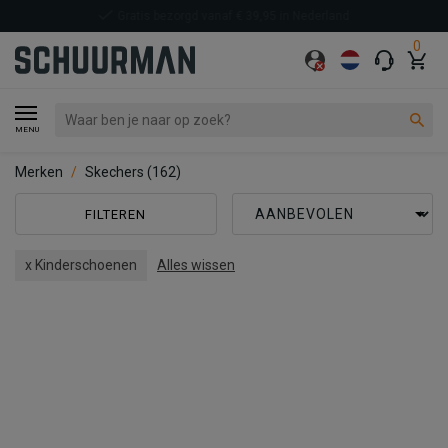
Voor 21:00 uur besteld, volgende
werkdag in huis*
0
MENU
Merken
Skechers
(162)
FILTEREN
x Kinderschoenen
Alles wissen