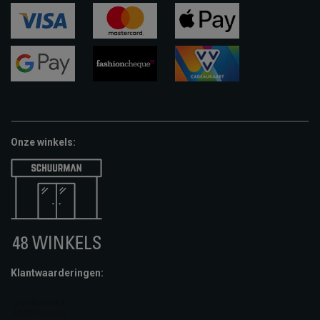
ideal
paypal
riverty
visa
mastercard
apple-
pay
google-
fashion-
vvv-
pay
cheque
giftcard
Onze winkels:
Klantwaarderingen: