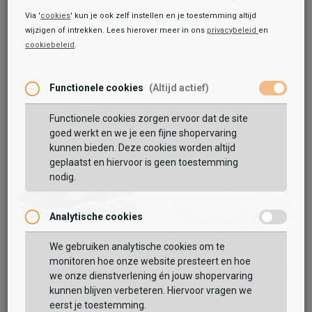
Via '
cookies
' kun je ook zelf instellen en je toestemming altijd
wijzigen of intrekken. Lees hierover meer in ons
privacybeleid
en
cookiebeleid
.
Functionele cookies
(Altijd actief)
Functionele cookies zorgen ervoor dat de site
goed werkt en we je een fijne shopervaring
kunnen bieden. Deze cookies worden altijd
geplaatst en hiervoor is geen toestemming
nodig.
Analytische cookies
We gebruiken analytische cookies om te
Skechers
Skechers
monitoren hoe onze website presteert en hoe
John Deere: Play Scene
Uno Gen1 - Fresh Blooms
we onze dienstverlening én jouw shopervaring
49,99
59,99
kunnen blijven verbeteren. Hiervoor vragen we
69,99
eerst je toestemming.