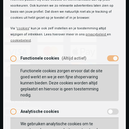
voorkeuren. Ook kunnen we zo relevante advertenties laten zien op
basis van jouw profiel. Dat doen we natuurlijk niet als je tracking of
Betaalmethoden
cookies uit hebt gezet op je toestel of in je browser.
Via '
cookies
' kun je ook zelf instellen en je toestemming altijd
wijzigen of intrekken. Lees hierover meer in ons
privacybeleid
en
cookiebeleid
.
ideal
paypal
riverty
Functionele cookies
(Altijd actief)
visa
mastercard
apple-
pay
Functionele cookies zorgen ervoor dat de site
goed werkt en we je een fijne shopervaring
google-
fashion-
vvv-
kunnen bieden. Deze cookies worden altijd
pay
cheque
giftcard
geplaatst en hiervoor is geen toestemming
nodig.
Onze winkels:
Analytische cookies
We gebruiken analytische cookies om te