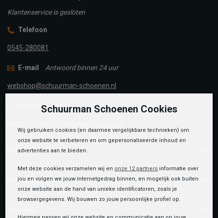
Klantenservice is gesloten
Telefoon
0545-280081
E-mail
Antwoord binnen 24 uur
webshop@schuurman-schoenen.nl
Facebook chat
Schuurman Schoenen Cookies
facebook.com/SchuurmanSchoenen
Wij gebruiken cookies (en daarmee vergelijkbare technieken) om
onze website te verbeteren en om gepersonaliseerde inhoud en
Klantenservice
advertenties aan te bieden.
Met deze cookies verzamelen wij en
onze 12 partners
informatie over
jou en volgen we jouw internetgedrag binnen, en mogelijk ook buiten
Bestelinformatie
onze website aan de hand van unieke identificatoren, zoals je
browsergegevens. Wij bouwen zo jouw persoonlijke profiel op.
Over ons
Hiermee passen wij onze website en communicatie aan op jouw