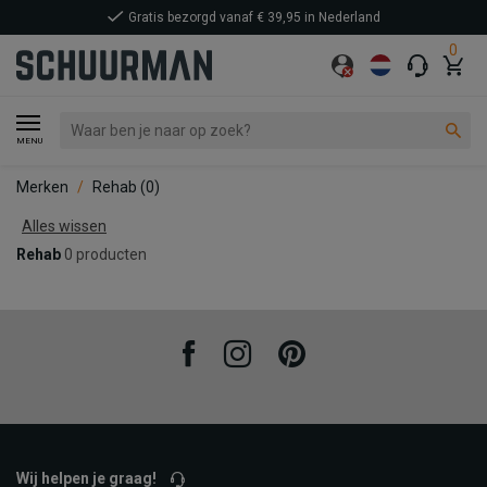
Gratis bezorgd vanaf € 39,95 in Nederland
0
MENU
Merken
Rehab
(0)
Alles wissen
Rehab
0 producten
Facebook
Instagram
Pinterest
Wij helpen je graag!