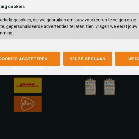
ing cookies
rketingcookies, die we gebruiken om jouw voorkeuren te volgen en je
te, gepersonaliseerde advertenties te laten zien, vragen we eerst jouw
mming.
mastercard
apple-
google-
fashion-
pay
pay
cheque
 COOKIES ACCEPTEREN
KEUZE OPSLAAN
WEI
Wij versturen met:
Winkelketen van het ja