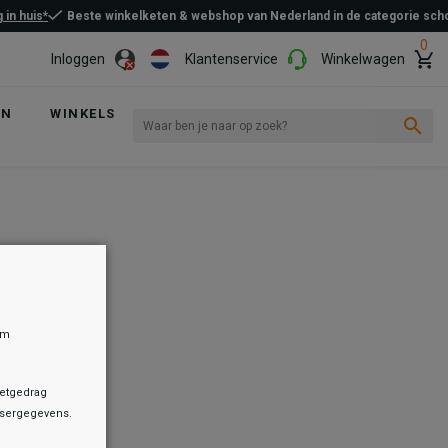
 in huis*
Beste winkelketen & webshop van Nederland in de categorie sc
0
Inloggen
Klantenservice
Winkelwagen
EN
WINKELS
om
netgedrag
owsergegevens.