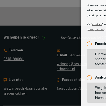
Hiermee passen
advertenties la
gezet op je toes
Via '
cookies
' k
privacybeleid
Wij helpen je graag!
Klantenservice geopend tot 17
Functi
Telefoon
Functio
E-mail
Antwoord binnen 24 uur
0545-280081
shoperv
webshop@schuurman-
toeste
schoenen.nl
Analyt
Live chat
Facebook chat
We geb
We zijn beschikbaar voor al je
facebook.com/SchuurmanScho
hoe we 
vragen
Klik hier
.
Hiervo