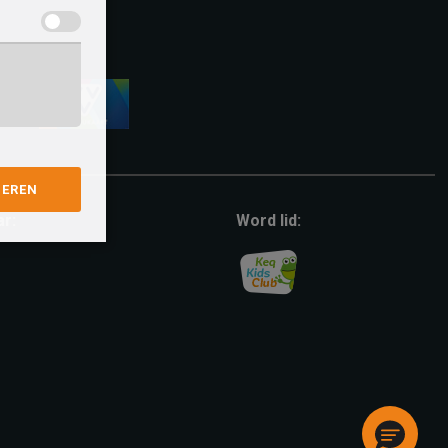
vvv-
giftcard
GEREN
ar:
Word lid: