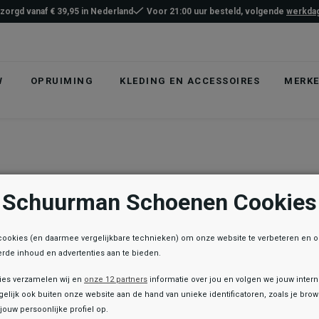
ezorgd vanaf € 39,95 in Nederland
Voor 21:00 uur besteld, volgende
werkdag
W
OPRUIMING
KLEDING EN ACCESSOIRES
MERK
Schuurman Schoenen Cookies
cookies (en daarmee vergelijkbare technieken) om onze website te verbeteren en 
rde inhoud en advertenties aan te bieden.
ies verzamelen wij en
onze 12 partners
informatie over jou en volgen we jouw inter
elijk ook buiten onze website aan de hand van unieke identificatoren, zoals je br
jouw persoonlijke profiel op.