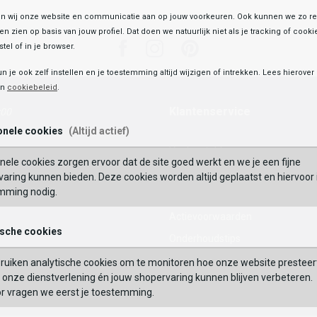
 wij onze website en communicatie aan op jouw voorkeuren. Ook kunnen we zo re
ten zien op basis van jouw profiel. Dat doen we natuurlijk niet als je tracking of cooki
Facebook
Instagram
Pinterest
tel of in je browser.
un je ook zelf instellen en je toestemming altijd wijzigen of intrekken. Lees hierove
en
cookiebeleid
.
Klantenservice
:00
onele cookies
(Altijd actief)
Veelgestelde vragen
nele cookies zorgen ervoor dat de site goed werkt en we je een fijne
Mijn Account
aring kunnen bieden. Deze cookies worden altijd geplaatst en hiervoor 
mming nodig.
Waardecheque
Actievoorwaarden
ische cookies
Onderhoudstips
Maattabel
ruiken analytische cookies om te monitoren hoe onze website presteer
enen
onze dienstverlening én jouw shopervaring kunnen blijven verbeteren.
Contact
or vragen we eerst je toestemming.