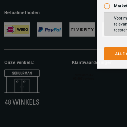
Market
Betaalmethoden
Voor ma
relevan
toeste
ideal
paypal
riverty
visa
ALLE
Onze winkels:
Klantwaarderingen: