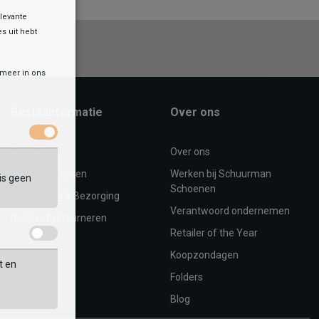
levante
es uit hebt
r meer in ons
Bestelinformatie
Over ons
Bestellen
Over ons
Betaalmethoden
Werken bij Schuurman
is geen
Schoenen
Verzending & Bezorging
Verantwoord ondernemen
Ruilen of retourneren
Retailer of the Year
Koopzondagen
t en
Folders
Blog