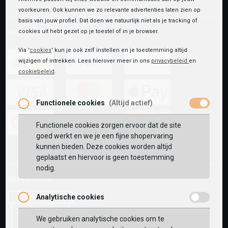
voorkeuren. Ook kunnen we zo relevante advertenties laten zien op
basis van jouw profiel. Dat doen we natuurlijk niet als je tracking of
Betaalmethoden
cookies uit hebt gezet op je toestel of in je browser.
Via '
cookies
' kun je ook zelf instellen en je toestemming altijd
wijzigen of intrekken. Lees hierover meer in ons
privacybeleid
en
cookiebeleid
.
ideal
paypal
riverty
Functionele cookies
(Altijd actief)
visa
mastercard
apple-
pay
Functionele cookies zorgen ervoor dat de site
goed werkt en we je een fijne shopervaring
google-
fashion-
vvv-
kunnen bieden. Deze cookies worden altijd
pay
cheque
giftcard
geplaatst en hiervoor is geen toestemming
nodig.
Onze winkels:
Analytische cookies
We gebruiken analytische cookies om te