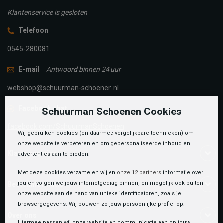
Klantenservice is gesloten
Telefoon
0545-280081
E-mail
Antwoord binnen 24 uur
webshop@schuurman-schoenen.nl
Facebook chat
Schuurman Schoenen Cookies
facebook.com/SchuurmanSchoenen
Wij gebruiken cookies (en daarmee vergelijkbare technieken) om
onze website te verbeteren en om gepersonaliseerde inhoud en
Klantenservice
advertenties aan te bieden.
Met deze cookies verzamelen wij en
onze 12 partners
informatie over
jou en volgen we jouw internetgedrag binnen, en mogelijk ook buiten
Bestelinformatie
onze website aan de hand van unieke identificatoren, zoals je
browsergegevens. Wij bouwen zo jouw persoonlijke profiel op.
Over ons
Hiermee passen wij onze website en communicatie aan op jouw