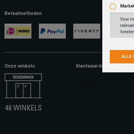
Market
Betaalmethoden
Voor ma
relevan
toeste
ideal
paypal
riverty
visa
ALLE
Onze winkels:
Klantwaarderingen: