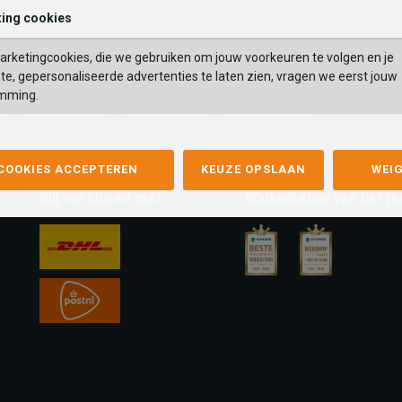
ing cookies
rketingcookies, die we gebruiken om jouw voorkeuren te volgen en je
te, gepersonaliseerde advertenties te laten zien, vragen we eerst jouw
mming.
mastercard
apple-
google-
fashion-
pay
pay
cheque
 COOKIES ACCEPTEREN
KEUZE OPSLAAN
WEI
Wij versturen met:
Winkelketen van het ja