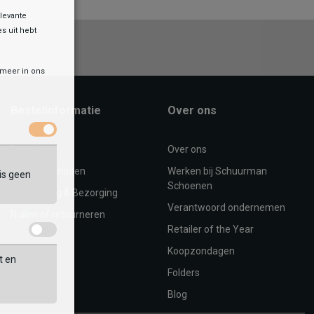
levante
es uit hebt
r meer in ons
Bestelinformatie
Over ons
Bestellen
Over ons
Betaalmethoden
Werken bij Schuurman
is geen
Schoenen
Verzending & Bezorging
Verantwoord ondernemen
Ruilen of retourneren
Retailer of the Year
Koopzondagen
t en
Folders
Blog