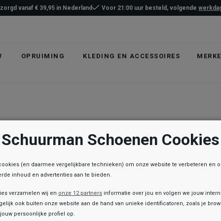
ezorgd vanaf € 39,95 in Nederland
Voor 21:00 uur besteld, volgende
werkdag
W
OPRUIMING
KLEDING EN ACCESSOIRES
MERK
Schuurman Schoenen Cookies
cookies (en daarmee vergelijkbare technieken) om onze website te verbeteren en 
rde inhoud en advertenties aan te bieden.
ies verzamelen wij en
onze 12 partners
informatie over jou en volgen we jouw inter
elijk ook buiten onze website aan de hand van unieke identificatoren, zoals je br
jouw persoonlijke profiel op.