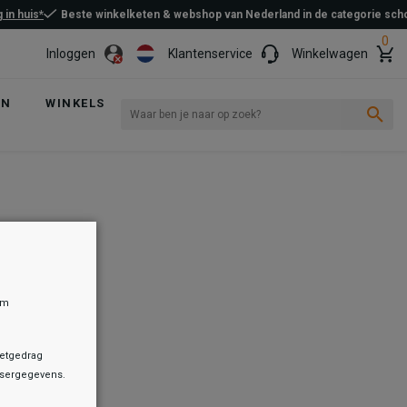
 in huis*
Beste winkelketen & webshop van Nederland in de categorie sc
0
Inloggen
Klantenservice
Winkelwagen
EN
WINKELS
om
netgedrag
owsergegevens.