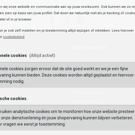
 wij onze website en communicatie aan op jouw voorkeuren. Ook kunnen we zo re
ten zien op basis van jouw profiel. Dat doen we natuurlijk niet als je tracking of cooki
Facebook
Instagram
Pinterest
tel of in je browser.
un je ook zelf instellen en je toestemming altijd wijzigen of intrekken. Lees hierove
en
cookiebeleid
.
Klantenservice
onele cookies
(Altijd actief)
Veelgestelde vragen
nele cookies zorgen ervoor dat de site goed werkt en we je een fijne
Mijn Account
aring kunnen bieden. Deze cookies worden altijd geplaatst en hiervoor 
mming nodig.
Waardecheque
Actievoorwaarden
ische cookies
Onderhoudstips
Maattabel
ruiken analytische cookies om te monitoren hoe onze website presteer
onze dienstverlening én jouw shopervaring kunnen blijven verbeteren.
Contact
or vragen we eerst je toestemming.