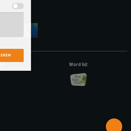
vvv-
giftcard
GEREN
ar:
Word lid: