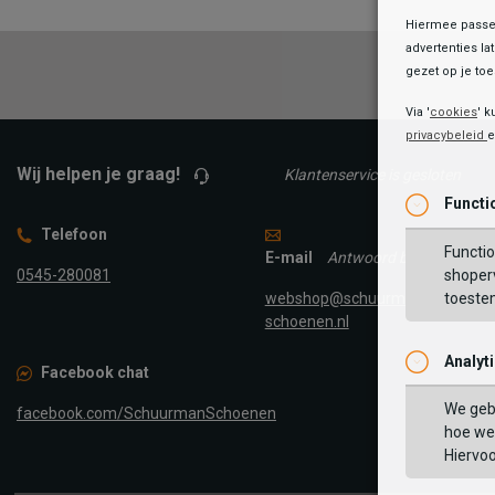
Hiermee passen
advertenties la
gezet op je toes
Via '
cookies
' k
privacybeleid
Wij helpen je graag!
Klantenservice is gesloten
Functi
Telefoon
Functio
E-mail
Antwoord binnen 24 uur
0545-280081
shoperv
webshop@schuurman-
toeste
schoenen.nl
Analyt
Facebook chat
We geb
facebook.com/SchuurmanSchoenen
hoe we 
Hiervo