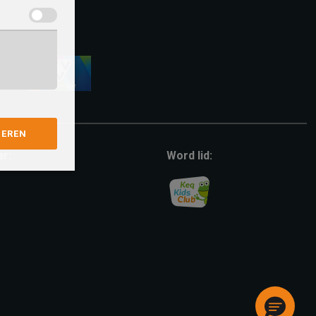
vvv-
giftcard
GEREN
ar:
Word lid: