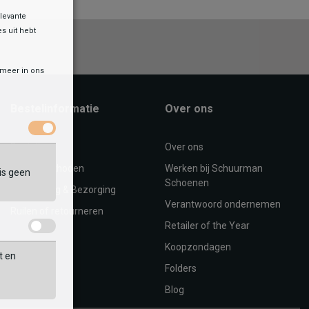
levante
es uit hebt
r meer in ons
Bestelinformatie
Over ons
Bestellen
Over ons
Betaalmethoden
Werken bij Schuurman
is geen
Schoenen
Verzending & Bezorging
Verantwoord ondernemen
Ruilen of retourneren
Retailer of the Year
Koopzondagen
t en
Folders
Blog