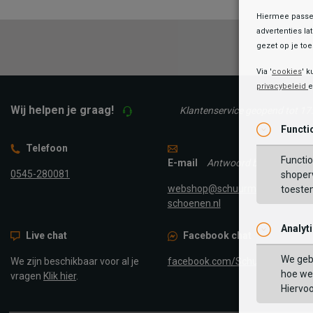
Hiermee passen
advertenties la
gezet op je toes
Via '
cookies
' k
privacybeleid
Wij helpen je graag!
Klantenservice geopend tot 17
Functi
Telefoon
Functio
E-mail
Antwoord binnen 24 uur
0545-280081
shoperv
webshop@schuurman-
toeste
schoenen.nl
Analyt
Live chat
Facebook chat
We geb
We zijn beschikbaar voor al je
facebook.com/SchuurmanScho
hoe we 
vragen
Klik hier
.
Hiervo