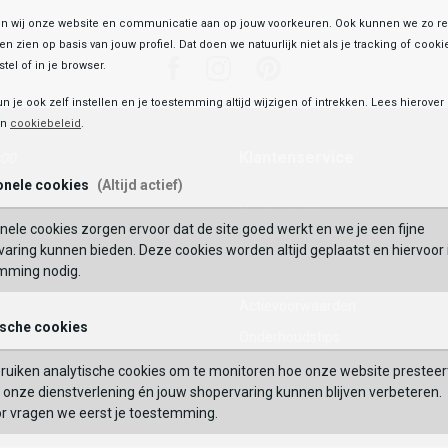
 wij onze website en communicatie aan op jouw voorkeuren. Ook kunnen we zo re
ten zien op basis van jouw profiel. Dat doen we natuurlijk niet als je tracking of cooki
Facebook
Instagram
Pinterest
tel of in je browser.
un je ook zelf instellen en je toestemming altijd wijzigen of intrekken. Lees hierove
en
cookiebeleid
.
Klantenservice
:00
onele cookies
(Altijd actief)
Veelgestelde vragen
nele cookies zorgen ervoor dat de site goed werkt en we je een fijne
Mijn Account
aring kunnen bieden. Deze cookies worden altijd geplaatst en hiervoor 
mming nodig.
Waardecheque
Actievoorwaarden
ische cookies
Onderhoudstips
Maattabel
ruiken analytische cookies om te monitoren hoe onze website presteer
enen
onze dienstverlening én jouw shopervaring kunnen blijven verbeteren.
Contact
or vragen we eerst je toestemming.