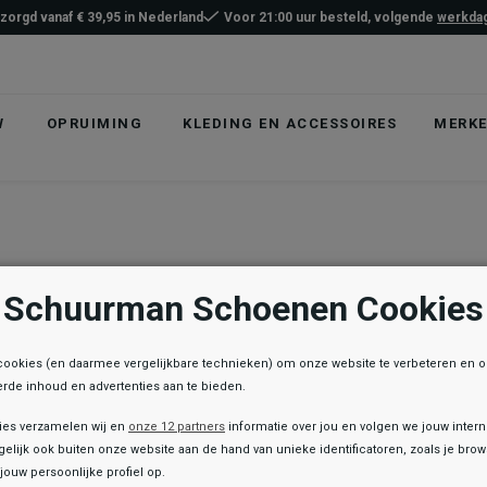
ezorgd vanaf € 39,95 in Nederland
Voor 21:00 uur besteld, volgende
werkdag
W
OPRUIMING
KLEDING EN ACCESSOIRES
MERK
Schuurman Schoenen Cookies
cookies (en daarmee vergelijkbare technieken) om onze website te verbeteren en 
rde inhoud en advertenties aan te bieden.
ies verzamelen wij en
onze 12 partners
informatie over jou en volgen we jouw inter
elijk ook buiten onze website aan de hand van unieke identificatoren, zoals je br
jouw persoonlijke profiel op.