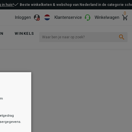
 in huis*
Beste winkelketen & webshop van Nederland in de categorie sc
0
Inloggen
Klantenservice
Winkelwagen
EN
WINKELS
om
netgedrag
owsergegevens.