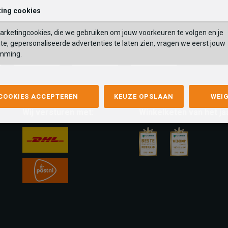
ing cookies
rketingcookies, die we gebruiken om jouw voorkeuren te volgen en je
te, gepersonaliseerde advertenties te laten zien, vragen we eerst jouw
mming.
mastercard
apple-
google-
fashion-
pay
pay
cheque
 COOKIES ACCEPTEREN
KEUZE OPSLAAN
WEI
Wij versturen met:
Winkelketen van het ja