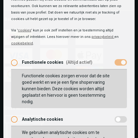
voorkeuren. Ook kunnen we zo relevante advertenties laten zien op
basis van jouw profiel. Dat doen we natuurlijk niet als je tracking of
Betaalmethoden
cookies uit hebt gezet op je toestel of in je browser.
Via '
cookies
' kun je ook zelf instellen en je toestemming altijd
wijzigen of intrekken. Lees hierover meer in ons
privacybeleid
en
cookiebeleid
.
ideal
paypal
riverty
Functionele cookies
(Altijd actief)
visa
mastercard
apple-
pay
Functionele cookies zorgen ervoor dat de site
goed werkt en we je een fijne shopervaring
google-
fashion-
vvv-
kunnen bieden. Deze cookies worden altijd
pay
cheque
giftcard
geplaatst en hiervoor is geen toestemming
nodig.
Onze winkels:
Analytische cookies
We gebruiken analytische cookies om te