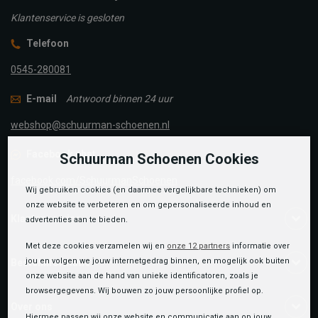
Klantenservice is gesloten
Telefoon
0545-280081
E-mail
Antwoord binnen 24 uur
webshop@schuurman-schoenen.nl
Facebook chat
Schuurman Schoenen Cookies
facebook.com/SchuurmanSchoenen
Wij gebruiken cookies (en daarmee vergelijkbare technieken) om
onze website te verbeteren en om gepersonaliseerde inhoud en
Klantenservice
advertenties aan te bieden.
Met deze cookies verzamelen wij en
onze 12 partners
informatie over
jou en volgen we jouw internetgedrag binnen, en mogelijk ook buiten
Bestelinformatie
onze website aan de hand van unieke identificatoren, zoals je
browsergegevens. Wij bouwen zo jouw persoonlijke profiel op.
Over ons
Hiermee passen wij onze website en communicatie aan op jouw