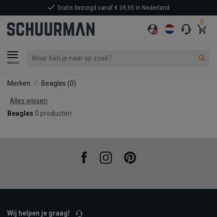
Gratis bezorgd vanaf € 39,95 in Nederland
0
MENU
Merken
Beagles
(0)
Alles wissen
Beagles
0 producten
Facebook
Instagram
Pinterest
Wij helpen je graag!