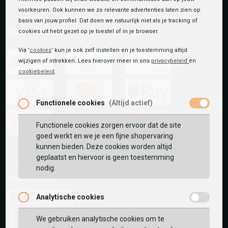
voorkeuren. Ook kunnen we zo relevante advertenties laten zien op
basis van jouw profiel. Dat doen we natuurlijk niet als je tracking of
Betaalmethoden
cookies uit hebt gezet op je toestel of in je browser.
Via '
cookies
' kun je ook zelf instellen en je toestemming altijd
wijzigen of intrekken. Lees hierover meer in ons
privacybeleid
en
cookiebeleid
.
ideal
paypal
riverty
Functionele cookies
(Altijd actief)
visa
mastercard
apple-
pay
Functionele cookies zorgen ervoor dat de site
goed werkt en we je een fijne shopervaring
google-
fashion-
vvv-
kunnen bieden. Deze cookies worden altijd
pay
cheque
giftcard
geplaatst en hiervoor is geen toestemming
nodig.
Onze winkels:
Analytische cookies
We gebruiken analytische cookies om te