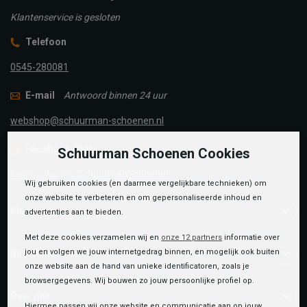
Klantenservice is gesloten
Telefoon
0545-280081
E-mail
Antwoord binnen 24 uur
webshop@schuurman-schoenen.nl
Facebook chat
Schuurman Schoenen Cookies
facebook.com/SchuurmanSchoenen
Wij gebruiken cookies (en daarmee vergelijkbare technieken) om
onze website te verbeteren en om gepersonaliseerde inhoud en
Klantenservice
advertenties aan te bieden.
Met deze cookies verzamelen wij en
onze 12 partners
informatie over
jou en volgen we jouw internetgedrag binnen, en mogelijk ook buiten
Bestelinformatie
onze website aan de hand van unieke identificatoren, zoals je
browsergegevens. Wij bouwen zo jouw persoonlijke profiel op.
Over ons
Hiermee passen wij onze website en communicatie aan op jouw