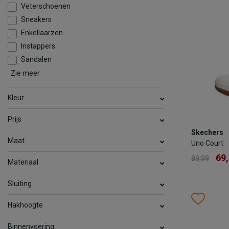
Veterschoenen
Sneakers
TOEV
Enkellaarzen
Instappers
Sandalen
Zie meer
Slippers
Comfort
Kleur
Prijs
Skechers
Skechers
Uno Court
Maat
Uno Court
69
89,99
69
89,99
Materiaal
Kleur
Sluiting
Wish
Wis
Hakhoogte
Maat
39
4
Binnenvoering