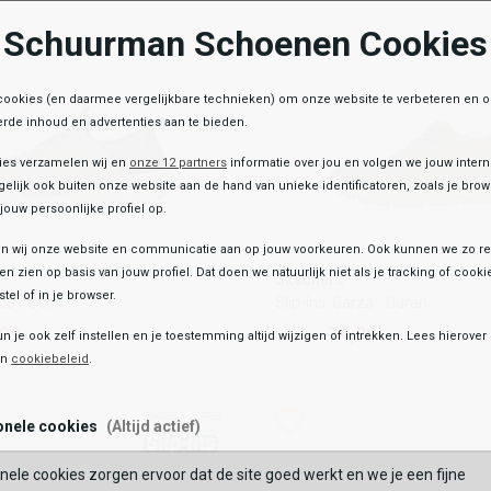
Schuurman Schoenen Cookies
OEGEN AAN WINKELTAS
TOEVOEGEN AAN WIN
cookies (en daarmee vergelijkbare technieken) om onze website te verbeteren en 
rde inhoud en advertenties aan te bieden.
ies verzamelen wij en
onze 12 partners
informatie over jou en volgen we jouw inter
elijk ook buiten onze website aan de hand van unieke identificatoren, zoals je br
jouw persoonlijke profiel op.
 wij onze website en communicatie aan op jouw voorkeuren. Ook kunnen we zo re
Skechers
ten zien op basis van jouw profiel. Dat doen we natuurlijk niet als je tracking of cooki
Skechers
lade - Ocon
Slip-Ins: Garza - Duran
tel of in je browser.
ade - Ocon
Slip-Ins: Garza - Duran
,99
74,99
99,99
,99
74,99
99,99
un je ook zelf instellen en je toestemming altijd wijzigen of intrekken. Lees hierove
en
cookiebeleid
.
Kleur
list
hlist
Wishlist
Wishlist
onele cookies
(Altijd actief)
Maat
nele cookies zorgen ervoor dat de site goed werkt en we je een fijne
40
41
42
43
44
45
46
47.5
39.5
48.5
40
41
42
43