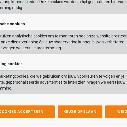
aring kunnen bieden. Deze cookies worden altijd geplaatst en hiervoor 
mming nodig.
OEGEN AAN WINKELTAS
TOEVOEGEN AAN WIN
ische cookies
ruiken analytische cookies om te monitoren hoe onze website presteer
onze dienstverlening én jouw shopervaring kunnen blijven verbeteren.
or vragen we eerst je toestemming.
ing cookies
Skechers
Skechers
rch Fit Maverick
Slip-Ins: Delson 3.0
rketingcookies, die we gebruiken om jouw voorkeuren te volgen en je
ch Fit Maverick
Slip-Ins: Delson 3.0
,99
74,99
89,99
te, gepersonaliseerde advertenties te laten zien, vragen we eerst jouw
,99
74,99
89,99
mming.
Kleur
list
hlist
Wishlist
Wishlist
 COOKIES ACCEPTEREN
KEUZE OPSLAAN
WEI
Maat
40
41
42
43
44
45
46
47.5
39.5
48.5
40
41
42
43