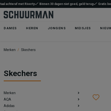
taal achteraf met Riverty
Binnen 30 dagen niet goed, geld terug
Gratis b
DAMES
HEREN
JONGENS
MEISJES
NIEU
Merken
Skechers
Skechers
Merken
Wish
Wis
AQA
Adidas