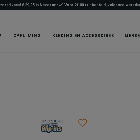
ezorgd vanaf € 39,95 in Nederland
Voor 21:00 uur besteld, volgende
werkdag
W
OPRUIMING
KLEDING EN ACCESSOIRES
MERK
list
hlist
Wishlist
Wishlist