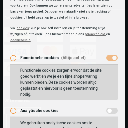
voorkeuren. Ook kunnen we zo relevante advertenties laten zien op
basis van jouw profiel. Dat doen we natuurlijk niet als je tracking of
Betaalmethoden
cookies uit hebt gezet op je toestel of in je browser.
Via '
cookies
' kun je ook zelf instellen en je toestemming altijd
wijzigen of intrekken. Lees hierover meer in ons
privacybeleid
en
cookiebeleid
.
ideal
paypal
riverty
Functionele cookies
(Altijd actief)
visa
mastercard
apple-
pay
Functionele cookies zorgen ervoor dat de site
goed werkt en we je een fijne shopervaring
google-
fashion-
vvv-
kunnen bieden. Deze cookies worden altijd
pay
cheque
giftcard
geplaatst en hiervoor is geen toestemming
nodig.
Onze winkels:
Analytische cookies
We gebruiken analytische cookies om te