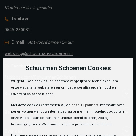
Klantenservice is gesloten
Telefoon
0545-280081
E-mail
Antwoord binnen 24 uur
webshop@schuurman-schoenen.nl
Facebook chat
Schuurman Schoenen Cookies
facebook.com/SchuurmanSchoenen
Wij gebruiken cookies (en daarmee vergelijkbare technieken) om
onze website te verbeteren en om gepersonaliseerde inhoud en
Klantenservice
advertenties aan te bieden.
Met deze cookies verzamelen wij en
onze 12 partners
informatie over
jou en volgen we jouw internetgedrag binnen, en mogelijk ook buiten
Bestelinformatie
onze website aan de hand van unieke identificatoren, zoals je
browsergegevens. Wij bouwen zo jouw persoonlijke profiel op.
Over ons
Hiermee passen wij onze website en communicatie aan op jouw