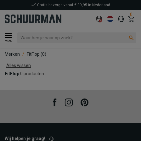
Gratis bezorgd vanaf € 39,95 in Nederland
0
MENU
Merken
FitFlop
(0)
Alles wissen
FitFlop
0 producten
Facebook
Instagram
Pinterest
Wij helpen je graag!