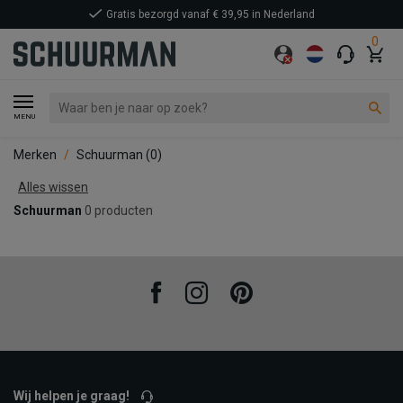
Gratis bezorgd vanaf € 39,95 in Nederland
0
MENU
Merken
Schuurman
(0)
Alles wissen
Schuurman
0 producten
Facebook
Instagram
Pinterest
Wij helpen je graag!