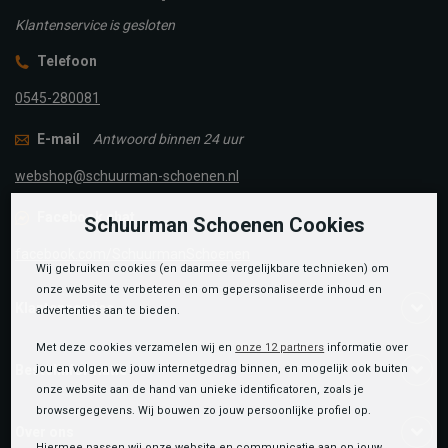
Klantenservice is gesloten
Telefoon
0545-280081
E-mail
Antwoord binnen 24 uur
webshop@schuurman-schoenen.nl
Facebook chat
Schuurman Schoenen Cookies
facebook.com/SchuurmanSchoenen
Wij gebruiken cookies (en daarmee vergelijkbare technieken) om
onze website te verbeteren en om gepersonaliseerde inhoud en
Klantenservice
advertenties aan te bieden.
Met deze cookies verzamelen wij en
onze 12 partners
informatie over
jou en volgen we jouw internetgedrag binnen, en mogelijk ook buiten
Bestelinformatie
onze website aan de hand van unieke identificatoren, zoals je
browsergegevens. Wij bouwen zo jouw persoonlijke profiel op.
Over ons
Hiermee passen wij onze website en communicatie aan op jouw