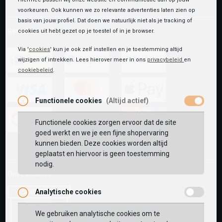
voorkeuren. Ook kunnen we zo relevante advertenties laten zien op
basis van jouw profiel. Dat doen we natuurlijk niet als je tracking of
Betaalmethoden
cookies uit hebt gezet op je toestel of in je browser.
Via '
cookies
' kun je ook zelf instellen en je toestemming altijd
wijzigen of intrekken. Lees hierover meer in ons
privacybeleid
en
cookiebeleid
.
ideal
paypal
riverty
Functionele cookies
(Altijd actief)
visa
mastercard
apple-
pay
Functionele cookies zorgen ervoor dat de site
goed werkt en we je een fijne shopervaring
google-
fashion-
vvv-
kunnen bieden. Deze cookies worden altijd
pay
cheque
giftcard
geplaatst en hiervoor is geen toestemming
nodig.
Onze winkels:
Analytische cookies
We gebruiken analytische cookies om te