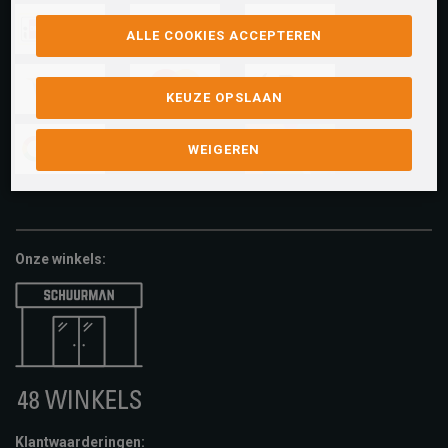
ALLE COOKIES ACCEPTEREN
ideal
paypal
riverty
KEUZE OPSLAAN
visa
mastercard
apple-
pay
WEIGEREN
google-
fashion-
vvv-
pay
cheque
giftcard
Onze winkels:
Klantwaarderingen: