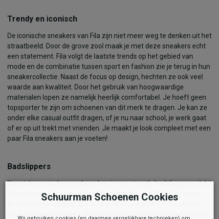
Trendy en iconisch
De iconische sneakers van Fila zijn niet meer weg te denken uit het
straatbeeld. Door de grove zool maak je met deze sneakers echt
een statement. Fila volgt de laatste trends op het gebied van
mode en de combinatie tussen sport en fashion zie je terug in hun
sneakercollectie. Naast de focus op design, hechten ze ook veel
waarde aan kwaliteit. Door het gebruik van hoogwaardige
materialen lopen ze namelijk heerlijk comfortabel. Je hoeft geen
topsporter te zijn om schoenen van dit merk te dragen. Je kan ze
onder elke casual outfit dragen, of je nu naar school, je werk gaat
of er op uit trekt met vrienden. Je maakt je look compleet met een
paar Fila sneakers aan je voeten!
Badslippers
Naast de iconische sneakers, ben je voor trendy badslippers ook bij
dit merk aan het juiste adres. De badslipper wordt steeds meer
Schuurman Schoenen Cookies
geaccepteerd als dagelijks schoeisel en zie je niet meer alleen
langs de zwembadrand. De badslippers van Fila hebben een basic
Wij gebruiken cookies (en daarmee vergelijkbare technieken) om