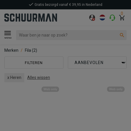
Gratis bezorgd vanaf € 39,95 in Nederland
0
MENU
Merken
Fila
(2)
FILTEREN
x Heren
Alles wissen