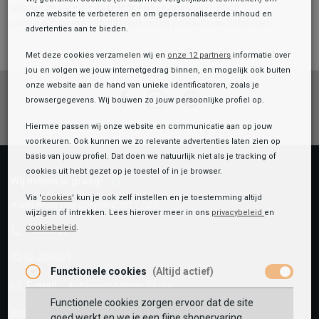
uiterlijk, maar juist daardoor zijn ze opvallend. Shop
onze website te verbeteren en om gepersonaliseerde inhoud en
jouw badslippers van dit merk nu bij Schuurman Schoenen.
advertenties aan te bieden.
Met deze cookies verzamelen wij en
onze 12 partners
informatie over
jou en volgen we jouw internetgedrag binnen, en mogelijk ook buiten
onze website aan de hand van unieke identificatoren, zoals je
Facebook
Instagram
Pinterest
browsergegevens. Wij bouwen zo jouw persoonlijke profiel op.
Hiermee passen wij onze website en communicatie aan op jouw
voorkeuren. Ook kunnen we zo relevante advertenties laten zien op
basis van jouw profiel. Dat doen we natuurlijk niet als je tracking of
cookies uit hebt gezet op je toestel of in je browser.
Wij helpen je graag!
Via '
cookies
' kun je ook zelf instellen en je toestemming altijd
Klantenservice geopend tot 17:00
wijzigen of intrekken. Lees hierover meer in ons
privacybeleid
en
cookiebeleid
.
Telefoon
0545-280081
Functionele cookies
(Altijd actief)
E-mail
Antwoord binnen 24 uur
Functionele cookies zorgen ervoor dat de site
webshop@schuurman-schoenen.nl
goed werkt en we je een fijne shopervaring