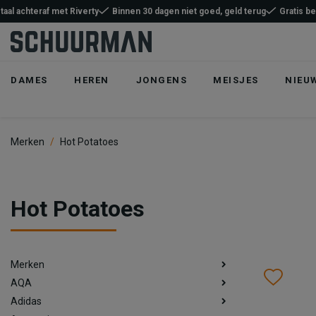
taal achteraf met Riverty
Binnen 30 dagen niet goed, geld terug
Gratis b
DAMES
HEREN
JONGENS
MEISJES
NIEU
Merken
Hot Potatoes
Hot Potatoes
Merken
Wish
Wis
AQA
Adidas