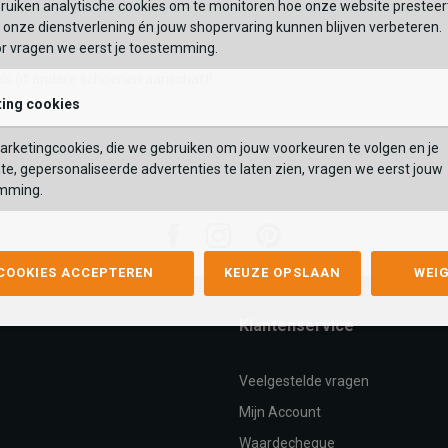
ruiken analytische cookies om te monitoren hoe onze website presteer
aag Hot Potatoes sloffen aan je eigen collectie comfortabel schoeisel v
onze dienstverlening én jouw shopervaring kunnen blijven verbeteren.
kleurrijke exemplaren die we in onze webshop aanbieden. Als we de panto
or vragen we eerst je toestemming.
atst, dan heb je ze de eerstvolgende werkdag al in huis. Bovendien is verz
ls of andere schoenen aanschaft!
ing cookies
rketingcookies, die we gebruiken om jouw voorkeuren te volgen en je
te, gepersonaliseerde advertenties te laten zien, vragen we eerst jouw
mming.
Facebook
Instagram
Pinterest
 COOKIES ACCEPTEREN
KEUZE OPSLAAN
WEI
Klantenservice
Veelgestelde vragen
Mijn Account
Waardecheque