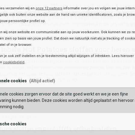
ek naar leuke en grappige sloffen voor
dames
en
heren
? Bij Schuurman
ies verzamelen wij en
onze 12 partners
informatie over jou en volgen we jouw inter
Bij dit sloffen- en pantoffelmerk draait alles om comfort met een humor
OEGEN AAN WINKELTAS
elijk ook buiten onze website aan de hand van unieke identificatoren, zoals je br
worpen en ontwikkeld in Spanje waar ook de productie plaatsvindt. Wa
jouw persoonlijke profiel op.
 Zo eentje waarbij je teen eruit piept, ongemakkelijk maar ook wel grapp
in je sokken hebt. En daar komt dus de naam Hot Potatoes vandaan! Hot P
 wij onze website en communicatie aan op jouw voorkeuren. Ook kunnen we zo re
apotte sokken.
ten zien op basis van jouw profiel. Dat doen we natuurlijk niet als je tracking of cooki
tel of in je browser.
tabele Hot Potatoes sloffen voor heren 
un je ook zelf instellen en je toestemming altijd wijzigen of intrekken. Lees hierove
Potatoes voorziet in een uitgebreid assortiment pantoffels met furry of 
en
cookiebeleid
.
om te dragen en beschikken over uitneembare zooltjes. Wat ook zeer hand
logan van het Spaanse label dat Hot Potatoes pantoffels fabriceert. Zie j
ntje en een grote beker chocolademelk?
onele cookies
(Altijd actief)
me sloffen
nele cookies zorgen ervoor dat de site goed werkt en we je een fijne
aring kunnen bieden. Deze cookies worden altijd geplaatst en hiervoor 
oes dames en heren collectie is groener dan ooit. De buitenzool is name
mming nodig.
arbij is de super zachte binnenzool gemaakt van 100% gerecycled poly
aan nog makkelijker!
ische cookies
toes sloffen en pantoffels online bestellen