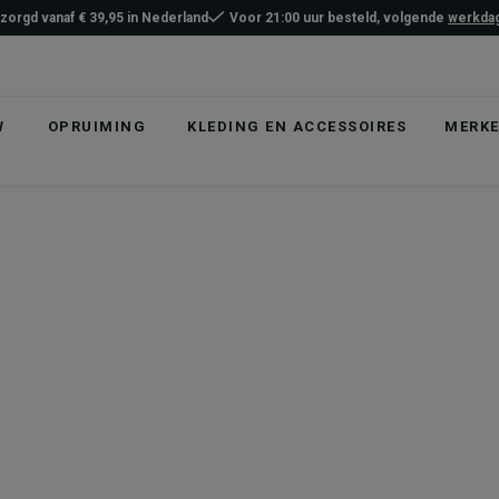
ezorgd vanaf € 39,95 in Nederland
Voor 21:00 uur besteld, volgende
werkdag
W
OPRUIMING
KLEDING EN ACCESSOIRES
MERK
list
hlist