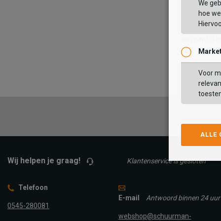
We geb
Wil je ook gr
hoe we 
grappige en 
Hiervo
20.00 uur pla
aan pantoffe
Market
Voor ma
relevan
toeste
ALLE
Wij helpen je graag!
Klantenservice is gesloten
Telefoon
E-mail
Antwoord binnen 24 uur
0545-280081
webshop@schuurman-