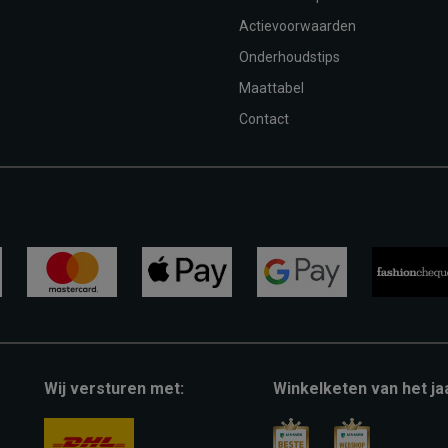
Actievoorwaarden
Onderhoudstips
Maattabel
Contact
mastercard
apple-
google-
fashion-
pay
pay
cheque
Wij versturen met:
Winkelketen van het ja