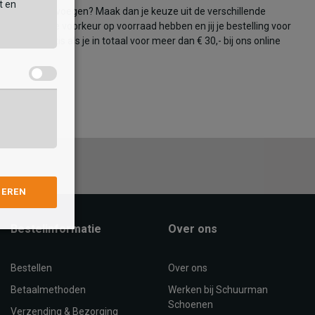
t en
oor in huis toevoegen? Maak dan je keuze uit de verschillende
ffels van je voorkeur op voorraad hebben en jij je bestelling voor
ending gratis als je in totaal voor meer dan € 30,- bij ons online
GEREN
Bestelinformatie
Over ons
Bestellen
Over ons
Betaalmethoden
Werken bij Schuurman
Schoenen
Verzending & Bezorging