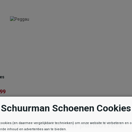
oes
es
,99
,99
Schuurman Schoenen Cookies
otatoes sloffen en pantoffels
cookies (en daarmee vergelijkbare technieken) om onze website te verbeteren en 
rde inhoud en advertenties aan te bieden.