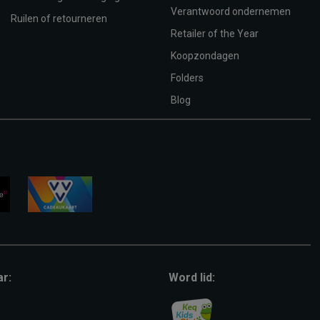
Verantwoord ondernemen
Ruilen of retourneren
Retailer of the Year
Koopzondagen
Folders
Blog
vvv-
giftcard
ar:
Word lid: