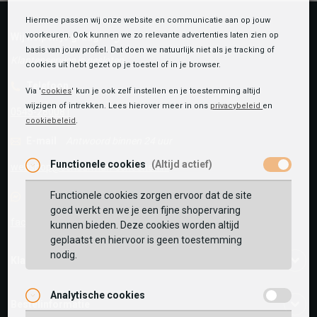
Hiermee passen wij onze website en communicatie aan op jouw
voorkeuren. Ook kunnen we zo relevante advertenties laten zien op
Wij helpen je graag!
basis van jouw profiel. Dat doen we natuurlijk niet als je tracking of
Klantenservice is gesloten
cookies uit hebt gezet op je toestel of in je browser.
Telefoon
Via '
cookies
' kun je ook zelf instellen en je toestemming altijd
wijzigen of intrekken. Lees hierover meer in ons
privacybeleid
en
0545-280081
cookiebeleid
.
E-mail
Antwoord binnen 24 uur
Functionele cookies
(Altijd actief)
webshop@schuurman-schoenen.nl
Functionele cookies zorgen ervoor dat de site
Facebook chat
goed werkt en we je een fijne shopervaring
facebook.com/SchuurmanSchoenen
kunnen bieden. Deze cookies worden altijd
geplaatst en hiervoor is geen toestemming
nodig.
Klantenservice
Analytische cookies
Bestelinformatie