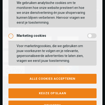
We gebruiken analytische cookies om te
monitoren hoe onze website presteert en hoe
Over ons
we onze dienstverlening én jouw shopervaring
kunnen blijven verbeteren. Hiervoor vragen we
eerst je toestemming.
Betaalmethoden
Marketing cookies
Voor marketingcookies, die we gebruiken om
ideal
paypal
riverty
jouw voorkeuren te volgen en je relevante,
gepersonaliseerde advertenties te laten zien,
vragen we eerst jouw toestemming.
visa
mastercard
apple-
pay
google-
fashion-
vvv-
ALLE COOKIES ACCEPTEREN
pay
cheque
giftcard
KEUZE OPSLAAN
Onze winkels: