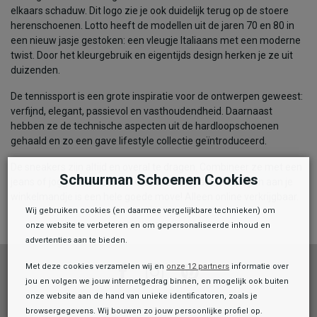
elkaars schaduw. Dit logo zie je ook duidelijk terug op de stoere
herenschoenen. Lotto heeft de modellen uit de jaren 70 en 80 in
een nieuw jasje gestoken: een vleugje Italiaans met een moderne
twist. Door het kleurgebruik en eigentijds design herken je ze uit
duizenden.
De tennissport is een grote inspiratie voor de ontwerpen geweest:
verfijnd, elegant, passievol en vasthoudendheid. Daarnaast
hebben ze de technische aspecten uit de hardloopschoenen
gehaald en zo een gave lifestyle collectie geïntroduceerd.
De sneakers zijn altijd en overal te dragen. Combineer ze met een
Schuurman Schoenen Cookies
jeans of jogger voor een stoere look. Een paar toevoegen aan je
winkelmandje is een hele goede move! Alleen online verkrijgbaar.
Wij gebruiken cookies (en daarmee vergelijkbare technieken) om
onze website te verbeteren en om gepersonaliseerde inhoud en
advertenties aan te bieden.
Met deze cookies verzamelen wij en
onze 12 partners
informatie over
Facebook
Instagram
Pinterest
jou en volgen we jouw internetgedrag binnen, en mogelijk ook buiten
onze website aan de hand van unieke identificatoren, zoals je
browsergegevens. Wij bouwen zo jouw persoonlijke profiel op.