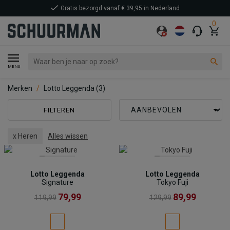
Gratis bezorgd vanaf € 39,95 in Nederland
0
MENU
Merken
Lotto Leggenda
(3)
FILTEREN
x Heren
Alles wissen
Lotto Leggenda
Lotto Leggenda
Signature
Tokyo Fuji
79,99
89,99
119,99
129,99