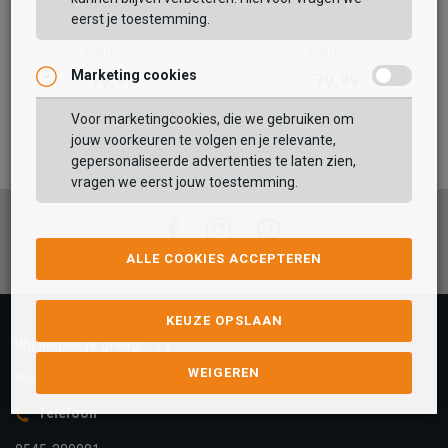
eerst je toestemming.
Toms
Toms
Santiago
Santiago
Marketing cookies
79,99
79,99
Voor marketingcookies, die we gebruiken om
jouw voorkeuren te volgen en je relevante,
gepersonaliseerde advertenties te laten zien,
vragen we eerst jouw toestemming.
Facebook
Instagram
Pinterest
ALLE COOKIES ACCEPTEREN
KEUZE OPSLAAN
Wij helpen je graag!
WEIGEREN
Klantenservice is gesloten
Telefoon