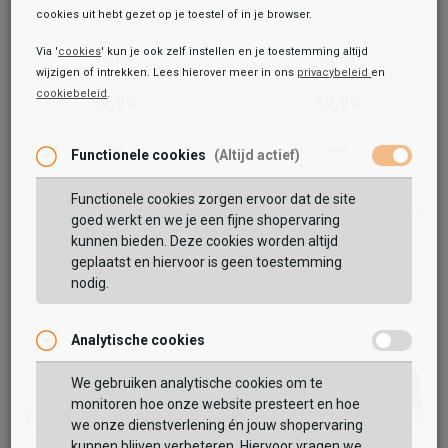
cookies uit hebt gezet op je toestel of in je browser.
Via '
cookies
' kun je ook zelf instellen en je toestemming altijd
Toms
Toms
wijzigen of intrekken. Lees hierover meer in ons
privacybeleid
en
TRVL Lite Loafer
TRVL Lite Loafer
cookiebeleid
.
89,99
89,99
Functionele cookies
(Altijd actief)
Functionele cookies zorgen ervoor dat de site
goed werkt en we je een fijne shopervaring
kunnen bieden. Deze cookies worden altijd
geplaatst en hiervoor is geen toestemming
nodig.
Analytische cookies
We gebruiken analytische cookies om te
monitoren hoe onze website presteert en hoe
we onze dienstverlening én jouw shopervaring
kunnen blijven verbeteren. Hiervoor vragen we