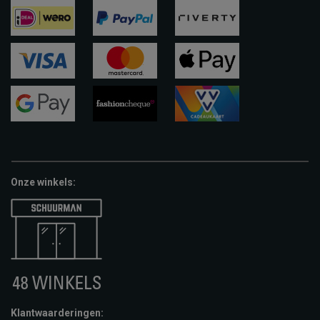
ideal
paypal
riverty
visa
mastercard
apple-
pay
google-
fashion-
vvv-
pay
cheque
giftcard
Onze winkels:
Klantwaarderingen: