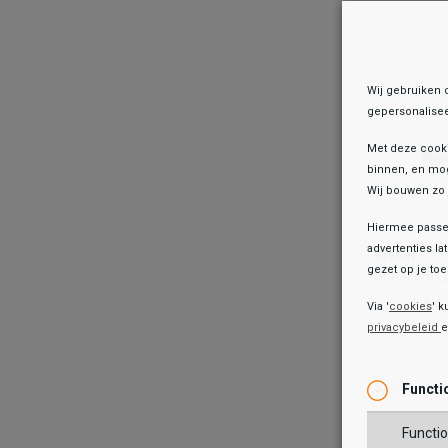
TOEV
Wij gebruiken 
gepersonalisee
Met deze cook
binnen, en mog
Wij bouwen zo 
Hiermee passen
Rieker
advertenties la
Rieker
Sneakers 
gezet op je toes
Sneakers L
64
89,99
64
89,99
Via '
cookies
' k
privacybeleid
Kleur
Wish
Wis
Functi
Maat
Functio
36
3