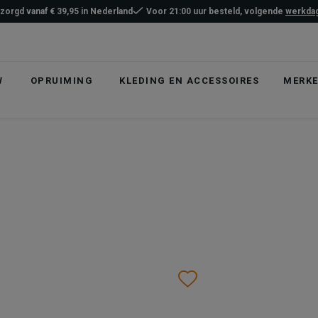
ezorgd vanaf € 39,95 in Nederland
Voor 21:00 uur besteld, volgende
werkdag
W
OPRUIMING
KLEDING EN ACCESSOIRES
MERK
list
hlist
Wishlist
Wishlist