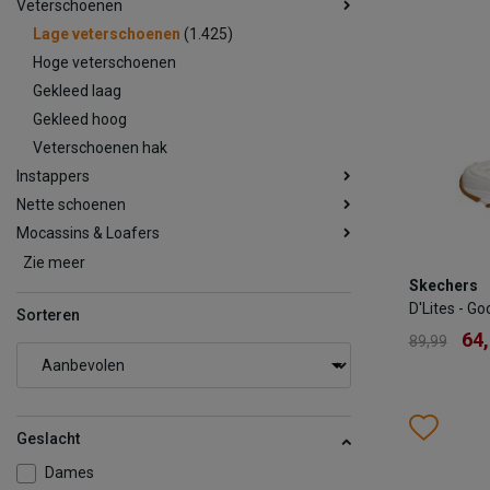
Veterschoenen
Lage veterschoenen
(1.425)
Hoge veterschoenen
Gekleed laag
Gekleed hoog
Veterschoenen hak
Instappers
Nette schoenen
Mocassins & Loafers
Zie meer
Skechers
Skechers
D'Lites - 
D'Lites - Go
Sorteren
64
89,99
64
89,99
Kleur
Wish
Wis
Geslacht
Maat
Dames
36
37