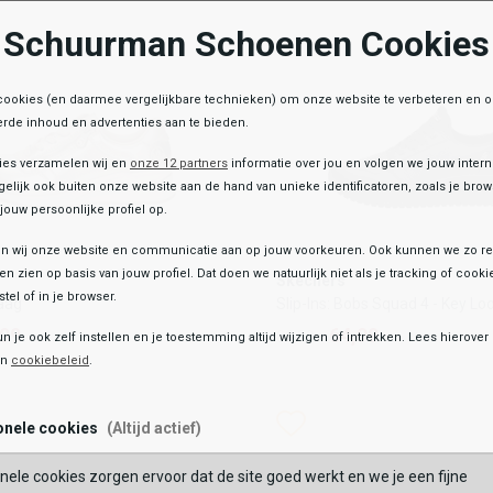
Schuurman Schoenen Cookies
OEGEN AAN WINKELTAS
TOEVOEGEN AAN WIN
cookies (en daarmee vergelijkbare technieken) om onze website te verbeteren en 
rde inhoud en advertenties aan te bieden.
ies verzamelen wij en
onze 12 partners
informatie over jou en volgen we jouw inter
elijk ook buiten onze website aan de hand van unieke identificatoren, zoals je br
jouw persoonlijke profiel op.
 wij onze website en communicatie aan op jouw voorkeuren. Ook kunnen we zo re
Skechers
ten zien op basis van jouw profiel. Dat doen we natuurlijk niet als je tracking of cooki
Skechers
Laag
Slip-Ins: Bobs Squad 4 - Key L
tel of in je browser.
aag
Slip-Ins: Bobs Squad 4 - Key Lo
,99
64,99
89,99
,99
64,99
89,99
un je ook zelf instellen en je toestemming altijd wijzigen of intrekken. Lees hierove
en
cookiebeleid
.
Kleur
list
hlist
Wishlist
Wishlist
onele cookies
(Altijd actief)
Maat
nele cookies zorgen ervoor dat de site goed werkt en we je een fijne
7
38
39
40
41
42
43
36
37
38
39
40