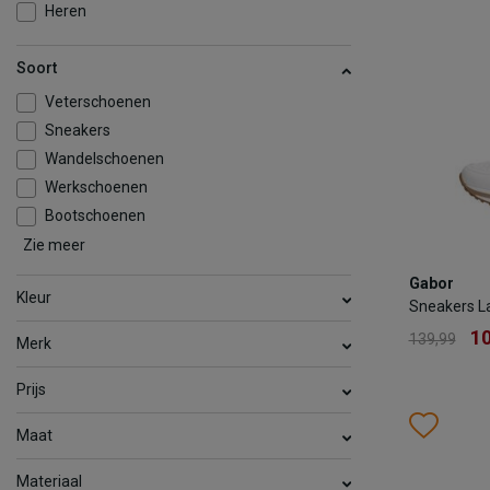
Heren
TOEV
Soort
Veterschoenen
Sneakers
Wandelschoenen
Werkschoenen
Bootschoenen
Zie meer
Gabor
Comfort
Mocassins & Loafers
Gabor
Sneakers 
Kleur
Sneakers L
1
139,99
10
139,99
Merk
Kleur
Prijs
Wish
Wis
Maat
Maat
35.5
3
Materiaal