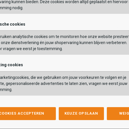
aring kunnen bieden. Deze cookies worden altijd geplaatst en hiervoor 
mming nodig.
OEGEN AAN WINKELTAS
TOEVOEGEN AAN WIN
ische cookies
ruiken analytische cookies om te monitoren hoe onze website presteer
onze dienstverlening én jouw shopervaring kunnen blijven verbeteren.
or vragen we eerst je toestemming.
ing cookies
Skechers
Skechers
t
D'Lites
rketingcookies, die we gebruiken om jouw voorkeuren te volgen en je
D'Lites
29,99
64,99
89,99
te, gepersonaliseerde advertenties te laten zien, vragen we eerst jouw
9,99
64,99
89,99
mming.
Kleur
list
hlist
Wishlist
Wishlist
 COOKIES ACCEPTEREN
KEUZE OPSLAAN
WEI
Maat
37
37.5
38
38.5
39
40
41
41.5
36
37
42
38
43
39
44
40