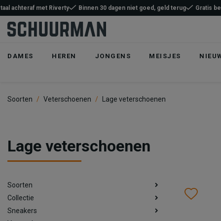
taal achteraf met Riverty
Binnen 30 dagen niet goed, geld terug
Gratis b
DAMES
HEREN
JONGENS
MEISJES
NIEU
Soorten
Veterschoenen
Lage veterschoenen
Lage veterschoenen
Soorten
Wish
Wis
Collectie
Sneakers