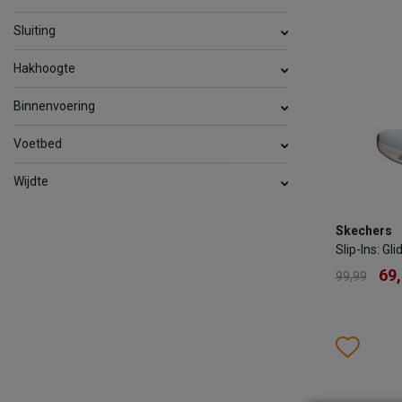
Sluiting
TOEV
Hakhoogte
Binnenvoering
Voetbed
Wijdte
Skechers
Skechers
Slip-Ins: G
Slip-Ins: Gl
69
99,99
69
99,99
Kleur
Wish
Wis
Maat
36
37