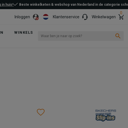
 in huis*
Beste winkelketen & webshop van Nederland in de categorie sc
0
Inloggen
Klantenservice
Winkelwagen
EN
WINKELS
Wishlist
Wishlist