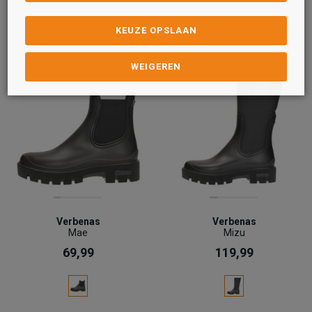
KEUZE OPSLAAN
WEIGEREN
Verbenas
Verbenas
Mae
Mizu
69,99
119,99