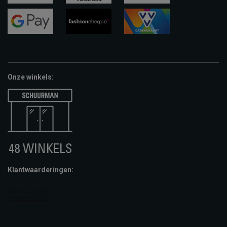
visa
mastercard
apple-
pay
google-
fashion-
vvv-
pay
cheque
giftcard
Onze winkels:
Klantwaarderingen: