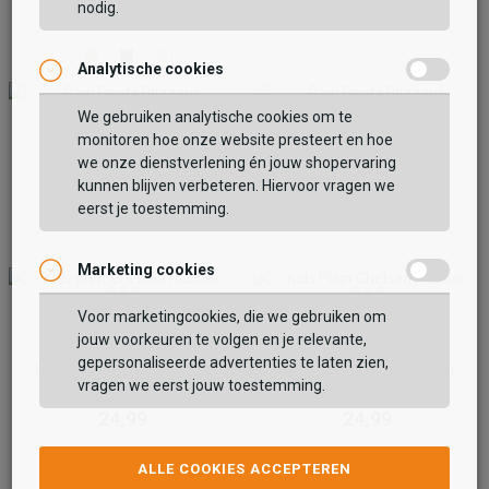
29,99
nodig.
Analytische cookies
Vaak samen gekocht met
We gebruiken analytische cookies om te
monitoren hoe onze website presteert en hoe
Xq Footwear
Xq Footwear
BEKIJK WINKELTAS
Rain Boots Blizzard
Rain Boots Blizzard
we onze dienstverlening én jouw shopervaring
kunnen blijven verbeteren. Hiervoor vragen we
29,99
29,99
eerst je toestemming.
VERDER WINKELEN
Marketing cookies
Voor marketingcookies, die we gebruiken om
jouw voorkeuren te volgen en je relevante,
Xq Footwear
Xq Footwear
gepersonaliseerde advertenties te laten zien,
Kids print Chelsea Rubber
Kids Plain Chelsea Rubber
vragen we eerst jouw toestemming.
Rainboot
Rainboot
24,99
24,99
ALLE COOKIES ACCEPTEREN