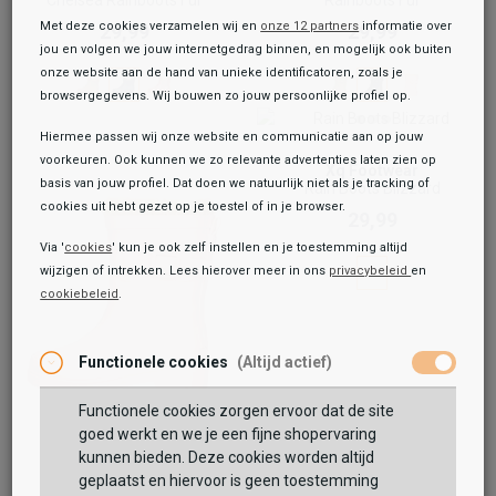
Met deze cookies verzamelen wij en
onze 12 partners
informatie over
29,99
29,99
jou en volgen we jouw internetgedrag binnen, en mogelijk ook buiten
onze website aan de hand van unieke identificatoren, zoals je
browsergegevens. Wij bouwen zo jouw persoonlijke profiel op.
Hiermee passen wij onze website en communicatie aan op jouw
voorkeuren. Ook kunnen we zo relevante advertenties laten zien op
Xq Footwear
basis van jouw profiel. Dat doen we natuurlijk niet als je tracking of
Rain Boots Blizzard
cookies uit hebt gezet op je toestel of in je browser.
29,99
Via '
cookies
' kun je ook zelf instellen en je toestemming altijd
wijzigen of intrekken. Lees hierover meer in ons
privacybeleid
en
cookiebeleid
.
Toegevoegd aan je winkeltas!
Functionele cookies
(Altijd actief)
Functionele cookies zorgen ervoor dat de site
goed werkt en we je een fijne shopervaring
Keq
kunnen bieden. Deze cookies worden altijd
Rainboots Fur
geplaatst en hiervoor is geen toestemming