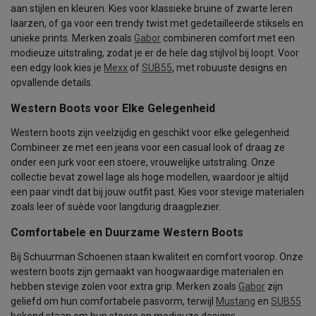
aan stijlen en kleuren. Kies voor klassieke bruine of zwarte leren
laarzen, of ga voor een trendy twist met gedetailleerde stiksels en
unieke prints. Merken zoals
Gabor
combineren comfort met een
modieuze uitstraling, zodat je er de hele dag stijlvol bij loopt. Voor
een edgy look kies je
Mexx
of
SUB55
, met robuuste designs en
opvallende details.
Western Boots voor Elke Gelegenheid
Western boots zijn veelzijdig en geschikt voor elke gelegenheid.
Combineer ze met een jeans voor een casual look of draag ze
onder een jurk voor een stoere, vrouwelijke uitstraling. Onze
collectie bevat zowel lage als hoge modellen, waardoor je altijd
een paar vindt dat bij jouw outfit past. Kies voor stevige materialen
zoals leer of suède voor langdurig draagplezier.
Comfortabele en Duurzame Western Boots
Bij Schuurman Schoenen staan kwaliteit en comfort voorop. Onze
western boots zijn gemaakt van hoogwaardige materialen en
hebben stevige zolen voor extra grip. Merken zoals
Gabor
zijn
geliefd om hun comfortabele pasvorm, terwijl
Mustang
en
SUB55
bekend staan om hun stoere en modieuze designs.