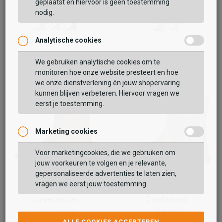
64,99
69,99
geplaatst en hiervoor is geen toestemming
79,99
79,99
nodig.
Analytische cookies
Vaak samen gekocht met
We gebruiken analytische cookies om te
monitoren hoe onze website presteert en hoe
BEKIJK WINKELTAS
we onze dienstverlening én jouw shopervaring
kunnen blijven verbeteren. Hiervoor vragen we
eerst je toestemming.
VERDER WINKELEN
Marketing cookies
Voor marketingcookies, die we gebruiken om
jouw voorkeuren te volgen en je relevante,
gepersonaliseerde advertenties te laten zien,
vragen we eerst jouw toestemming.
Sub55
Keq
Lange Laarzen
Enkellaarsjes
74,99
69,99
89,99
ALLE COOKIES ACCEPTEREN