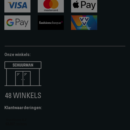
visa
mastercard
apple-
pay
google-
fashion-
vvv-
pay
cheque
giftcard
Onze winkels:
Klantwaarderingen: