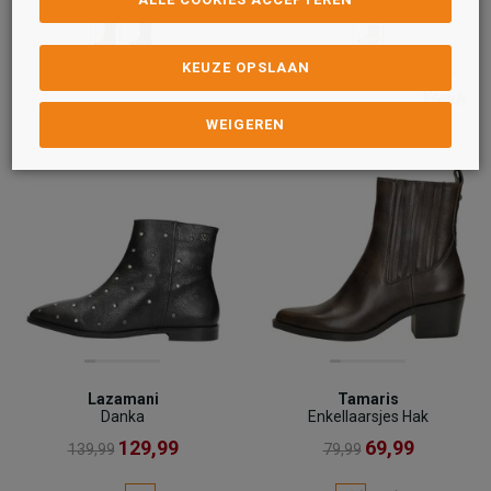
KEUZE OPSLAAN
WEIGEREN
Lazamani
Tamaris
Danka
Enkellaarsjes Hak
129,99
69,99
139,99
79,99