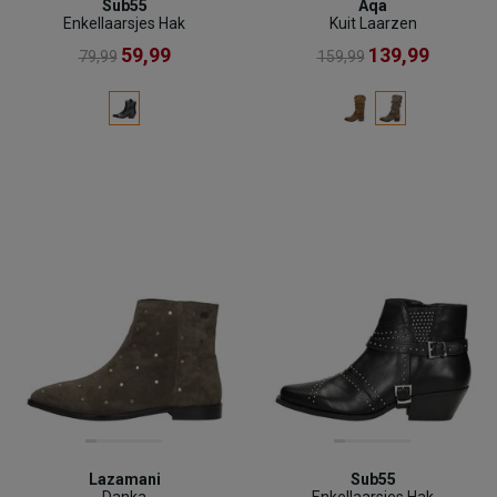
Sub55
Aqa
Enkellaarsjes Hak
Kuit Laarzen
59,99
139,99
79,99
159,99
Lazamani
Sub55
Danka
Enkellaarsjes Hak