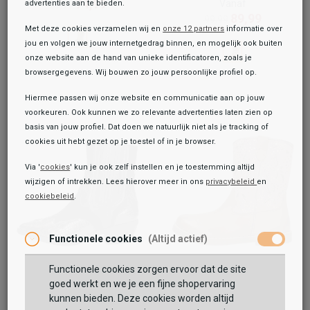
74,99
Vanaf
advertenties aan te bieden.
89,99
89,99
99,99
Met deze cookies verzamelen wij en
onze 12 partners
informatie over
jou en volgen we jouw internetgedrag binnen, en mogelijk ook buiten
onze website aan de hand van unieke identificatoren, zoals je
browsergegevens. Wij bouwen zo jouw persoonlijke profiel op.
Hiermee passen wij onze website en communicatie aan op jouw
voorkeuren. Ook kunnen we zo relevante advertenties laten zien op
basis van jouw profiel. Dat doen we natuurlijk niet als je tracking of
cookies uit hebt gezet op je toestel of in je browser.
Via '
cookies
' kun je ook zelf instellen en je toestemming altijd
wijzigen of intrekken. Lees hierover meer in ons
privacybeleid
en
cookiebeleid
.
Toegevoegd aan je winkeltas!
Functionele cookies
(Altijd actief)
Functionele cookies zorgen ervoor dat de site
Sub55
Keq
goed werkt en we je een fijne shopervaring
Western boots
Enkellaarsjes
kunnen bieden. Deze cookies worden altijd