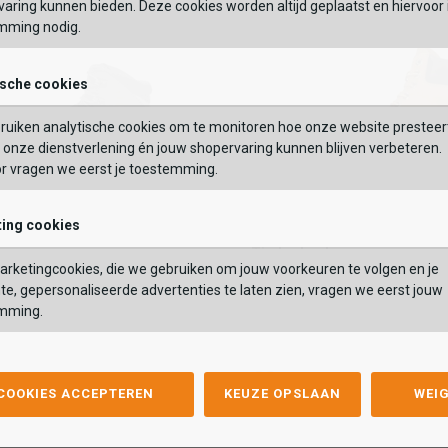
aring kunnen bieden. Deze cookies worden altijd geplaatst en hiervoor 
mming nodig.
OEGEN AAN WINKELTAS
TOEVOEGEN AAN WIN
ische cookies
ruiken analytische cookies om te monitoren hoe onze website presteer
onze dienstverlening én jouw shopervaring kunnen blijven verbeteren.
or vragen we eerst je toestemming.
ing cookies
Timberland
Timberland
 GTX Mid
Premium 6-Inch Boot
rketingcookies, die we gebruiken om jouw voorkeuren te volgen en je
TX Mid
Premium 6-Inch Boot
229,99
te, gepersonaliseerde advertenties te laten zien, vragen we eerst jouw
229,99
mming.
Kleur
list
hlist
Wishlist
Wishlist
 COOKIES ACCEPTEREN
KEUZE OPSLAAN
WEI
Maat
2.5
43.5
44
44.5
45
46
46.5
41
47
42
43
44
45