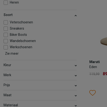
Heren
TOEV
Soort
Veterschoenen
Sneakers
Biker Boots
Wandelschoenen
Werkschoenen
Zie meer
Maruti
Comfort
Mocassins & Loafers
Maruti
Eden
Kleur
Eden
8
119,99
89
119,99
Merk
Kleur
Prijs
Wish
Wis
Maat
Maat
36
37
Materiaal