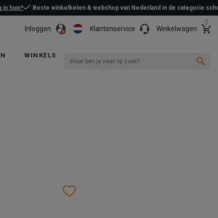
 in huis*
Beste winkelketen & webshop van Nederland in de categorie sc
0
Inloggen
Klantenservice
Winkelwagen
EN
WINKELS
Wishlist
Wishlist