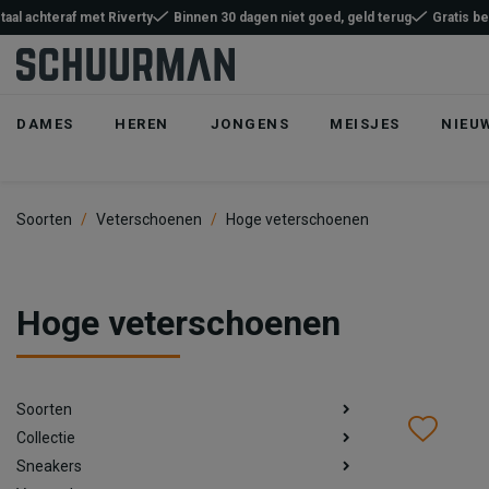
taal achteraf met Riverty
Binnen 30 dagen niet goed, geld terug
Gratis b
DAMES
HEREN
JONGENS
MEISJES
NIEU
Soorten
Veterschoenen
Hoge veterschoenen
Hoge veterschoenen
Soorten
Wish
Wis
Collectie
Sneakers