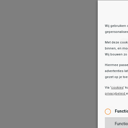
TOEV
Wij gebruiken 
gepersonalisee
Met deze cook
binnen, en mog
Wij bouwen zo 
Hiermee passen
Grisport
advertenties la
Grisport
Utah Mid
gezet op je toes
Utah Mid
159,99
159,99
Via '
cookies
' k
privacybeleid
Kleur
Wish
Wis
Functi
Maat
Functio
37
38