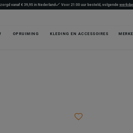
ezorgd vanaf € 39,95 in Nederland
Voor 21:00 uur besteld, volgende
werkdag
W
OPRUIMING
KLEDING EN ACCESSOIRES
MERK
list
hlist
Wishlist
Wishlist