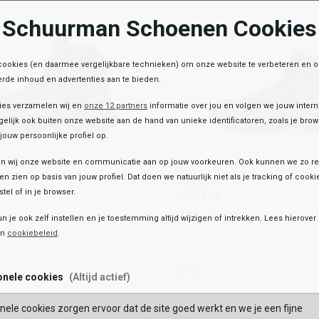
Schuurman Schoenen Cookies
OEGEN AAN WINKELTAS
TOEVOEGEN AAN WIN
cookies (en daarmee vergelijkbare technieken) om onze website te verbeteren en 
rde inhoud en advertenties aan te bieden.
ies verzamelen wij en
onze 12 partners
informatie over jou en volgen we jouw inter
elijk ook buiten onze website aan de hand van unieke identificatoren, zoals je br
jouw persoonlijke profiel op.
 wij onze website en communicatie aan op jouw voorkeuren. Ook kunnen we zo re
Grisport
ten zien op basis van jouw profiel. Dat doen we natuurlijk niet als je tracking of cooki
Grisport
Utah Mid
tel of in je browser.
Utah Mid
159,99
159,99
un je ook zelf instellen en je toestemming altijd wijzigen of intrekken. Lees hierove
en
cookiebeleid
.
Kleur
list
hlist
Wishlist
Wishlist
onele cookies
(Altijd actief)
Maat
nele cookies zorgen ervoor dat de site goed werkt en we je een fijne
39
40
41
42
41
42
43
44
46