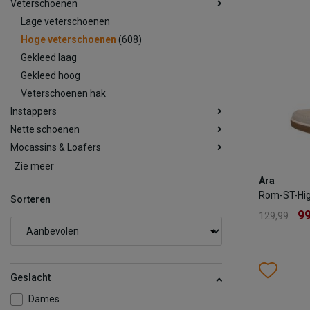
Veterschoenen
Lage veterschoenen
Hoge veterschoenen
(608)
Gekleed laag
Gekleed hoog
Veterschoenen hak
Instappers
Nette schoenen
Mocassins & Loafers
Zie meer
Ara
Ara
Rom-ST-Hi
Rom-ST-Hig
Sorteren
9
129,99
99
129,99
Kleur
Wish
Wis
Geslacht
Maat
Dames
37.5