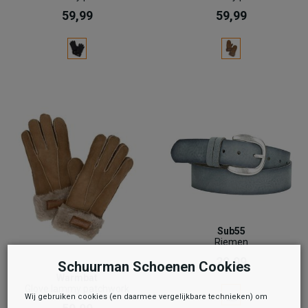
59,99
59,99
Sub55
Riemen
29,99
Schuurman Schoenen Cookies
Warmbat
Glove lammy patchwork
Wij gebruiken cookies (en daarmee vergelijkbare technieken) om