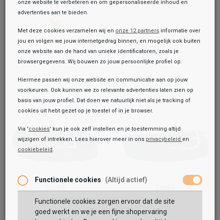
59,99
onze website te verbeteren en om gepersonaliseerde inhoud en
advertenties aan te bieden.
Met deze cookies verzamelen wij en
onze 12 partners
informatie over
jou en volgen we jouw internetgedrag binnen, en mogelijk ook buiten
onze website aan de hand van unieke identificatoren, zoals je
browsergegevens. Wij bouwen zo jouw persoonlijke profiel op.
Hiermee passen wij onze website en communicatie aan op jouw
voorkeuren. Ook kunnen we zo relevante advertenties laten zien op
basis van jouw profiel. Dat doen we natuurlijk niet als je tracking of
cookies uit hebt gezet op je toestel of in je browser.
Via '
cookies
' kun je ook zelf instellen en je toestemming altijd
wijzigen of intrekken. Lees hierover meer in ons
privacybeleid
en
cookiebeleid
.
Toegevoegd aan je winkeltas!
Functionele cookies
(Altijd actief)
Sub55
Sub55
Riemen
Riemen
Functionele cookies zorgen ervoor dat de site
19,99
17,99
29,99
goed werkt en we je een fijne shopervaring