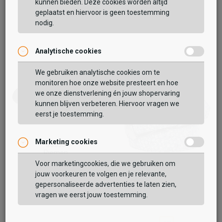
kunnen bieden. Deze cookies worden altijd
geplaatst en hiervoor is geen toestemming
nodig.
Analytische cookies
Vaak samen gekocht met
We gebruiken analytische cookies om te
monitoren hoe onze website presteert en hoe
BEKIJK WINKELTAS
we onze dienstverlening én jouw shopervaring
kunnen blijven verbeteren. Hiervoor vragen we
eerst je toestemming.
VERDER WINKELEN
Marketing cookies
Sub55
Riemen
Voor marketingcookies, die we gebruiken om
29,99
jouw voorkeuren te volgen en je relevante,
Rehab
gepersonaliseerde advertenties te laten zien,
Belt Dots
vragen we eerst jouw toestemming.
69,99