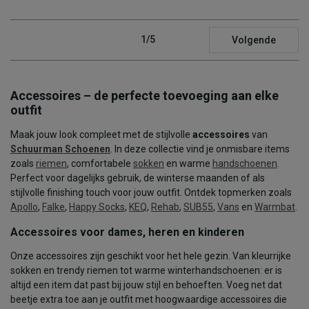
1/5
Volgende
Accessoires – de perfecte toevoeging aan elke
outfit
Maak jouw look compleet met de stijlvolle
accessoires
van
Schuurman Schoenen
. In deze collectie vind je onmisbare items
zoals
riemen
, comfortabele
sokken
en warme
handschoenen
.
Perfect voor dagelijks gebruik, de winterse maanden of als
stijlvolle finishing touch voor jouw outfit. Ontdek topmerken zoals
Apollo
,
Falke
,
Happy Socks
,
KEQ
,
Rehab
,
SUB55
,
Vans
en
Warmbat
.
Accessoires voor dames, heren en kinderen
Onze accessoires zijn geschikt voor het hele gezin. Van kleurrijke
sokken en trendy riemen tot warme winterhandschoenen: er is
altijd een item dat past bij jouw stijl en behoeften. Voeg net dat
beetje extra toe aan je outfit met hoogwaardige accessoires die