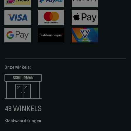
ideal
paypal
riverty
visa
mastercard
apple-
pay
google-
fashion-
vvv-
pay
cheque
giftcard
Onze winkels:
Klantwaarderingen: