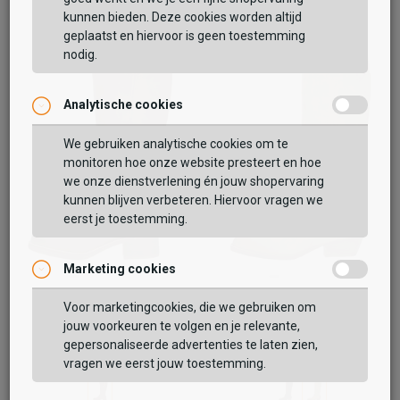
kunnen bieden. Deze cookies worden altijd
geplaatst en hiervoor is geen toestemming
nodig.
Analytische cookies
Vaak samen gekocht met
We gebruiken analytische cookies om te
monitoren hoe onze website presteert en hoe
BEKIJK WINKELTAS
we onze dienstverlening én jouw shopervaring
kunnen blijven verbeteren. Hiervoor vragen we
eerst je toestemming.
VERDER WINKELEN
Marketing cookies
Shoecolate
Sub55
Voor marketingcookies, die we gebruiken om
Lange Laarzen
Lange Laarzen
jouw voorkeuren te volgen en je relevante,
109,99
99,99
gepersonaliseerde advertenties te laten zien,
159,99
129,99
vragen we eerst jouw toestemming.