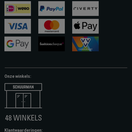
ideal
paypal
riverty
visa
mastercard
apple-
pay
google-
fashion-
vvv-
pay
cheque
giftcard
Onze winkels:
Klantwaarderingen: