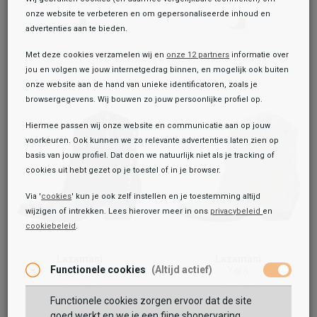
onze website te verbeteren en om gepersonaliseerde inhoud en
advertenties aan te bieden.
Met deze cookies verzamelen wij en
onze 12 partners
informatie over
jou en volgen we jouw internetgedrag binnen, en mogelijk ook buiten
onze website aan de hand van unieke identificatoren, zoals je
browsergegevens. Wij bouwen zo jouw persoonlijke profiel op.
Hiermee passen wij onze website en communicatie aan op jouw
voorkeuren. Ook kunnen we zo relevante advertenties laten zien op
basis van jouw profiel. Dat doen we natuurlijk niet als je tracking of
cookies uit hebt gezet op je toestel of in je browser.
Via '
cookies
' kun je ook zelf instellen en je toestemming altijd
wijzigen of intrekken. Lees hierover meer in ons
privacybeleid
en
cookiebeleid
.
Toegevoegd aan je winkeltas!
Lazamani
Lazamani
Functionele cookies
(Altijd actief)
Yara
Yara
169,99
169,99
Functionele cookies zorgen ervoor dat de site
goed werkt en we je een fijne shopervaring