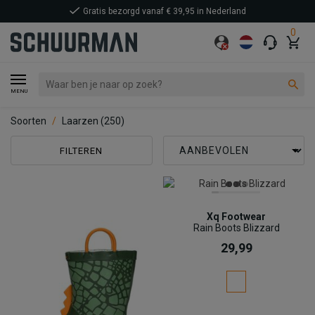
Gratis bezorgd vanaf € 39,95 in Nederland
0
MENU
Soorten
Laarzen
(250)
FILTEREN
Xq Footwear
Rain Boots Blizzard
29,99