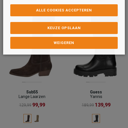
ALLE COOKIES ACCEPTEREN
KEUZE OPSLAAN
WEIGEREN
Sub55
Guess
Lange Laarzen
Yannis
99,99
139,99
129,99
189,99