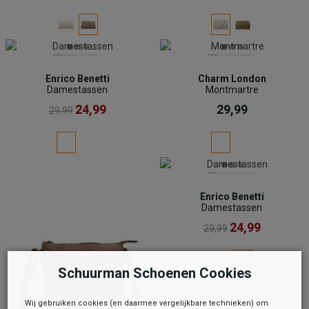
Enrico Benetti
Charm London
Damestassen
Montmartre
24,99
29,99
29,99
Enrico Benetti
Damestassen
24,99
29,99
Schuurman Schoenen Cookies
Wij gebruiken cookies (en daarmee vergelijkbare technieken) om