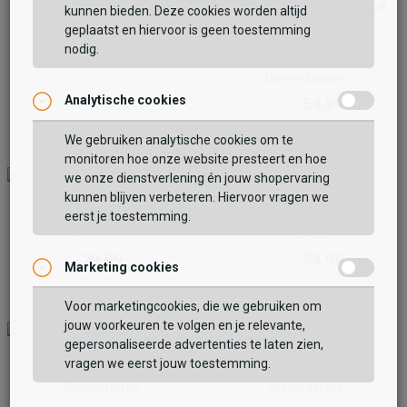
kunnen bieden. Deze cookies worden altijd
geplaatst en hiervoor is geen toestemming
nodig.
Vilenca
Damestassen
Analytische cookies
54,99
59,99
We gebruiken analytische cookies om te
monitoren hoe onze website presteert en hoe
we onze dienstverlening én jouw shopervaring
kunnen blijven verbeteren. Hiervoor vragen we
eerst je toestemming.
Charm London
Charm London
Montmartre
Damestassen
29,99
34,99
39,99
Marketing cookies
Voor marketingcookies, die we gebruiken om
jouw voorkeuren te volgen en je relevante,
gepersonaliseerde advertenties te laten zien,
vragen we eerst jouw toestemming.
Just Dreamz
Charm London
Schoudertas
Schoudertas