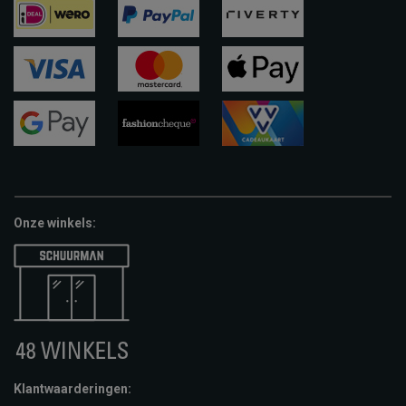
ideal
paypal
riverty
visa
mastercard
apple-
pay
google-
fashion-
vvv-
pay
cheque
giftcard
Onze winkels:
Klantwaarderingen: