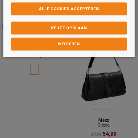
24,99
29,99
29,99
34,99
ALLE COOKIES ACCEPTEREN
KEUZE OPSLAAN
Just Dreamz
WEIGEREN
Damestassen
54,99
59,99
Mexx
Olexia
54,99
69,99