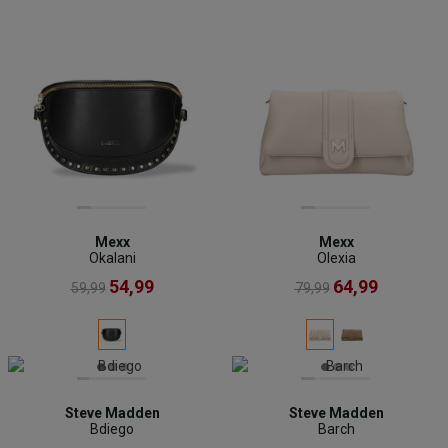
Mexx
Mexx
Okalani
Olexia
54,99
64,99
59,99
79,99
Steve Madden
Steve Madden
Bdiego
Barch