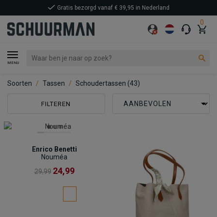
Gratis bezorgd vanaf € 39,95 in Nederland
0
MENU
Soorten
Tassen
Schoudertassen
(43)
FILTEREN
Enrico Benetti
Nouméa
24,99
29,99