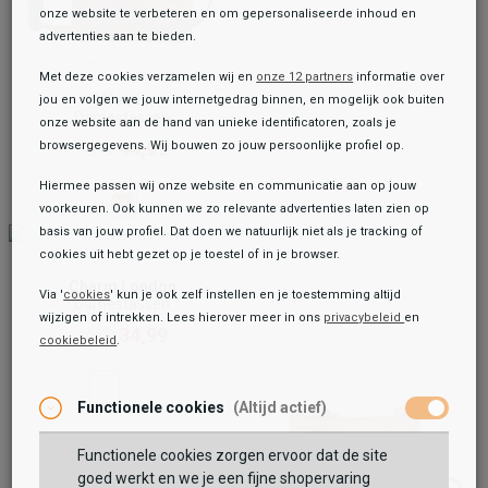
onze website te verbeteren en om gepersonaliseerde inhoud en
advertenties aan te bieden.
Met deze cookies verzamelen wij en
onze 12 partners
informatie over
Vilenca
jou en volgen we jouw internetgedrag binnen, en mogelijk ook buiten
Damestassen
onze website aan de hand van unieke identificatoren, zoals je
44,99
browsergegevens. Wij bouwen zo jouw persoonlijke profiel op.
49,99
Hiermee passen wij onze website en communicatie aan op jouw
voorkeuren. Ook kunnen we zo relevante advertenties laten zien op
basis van jouw profiel. Dat doen we natuurlijk niet als je tracking of
cookies uit hebt gezet op je toestel of in je browser.
Charm London
Via '
cookies
' kun je ook zelf instellen en je toestemming altijd
Damestassen
wijzigen of intrekken. Lees hierover meer in ons
privacybeleid
en
34,99
39,99
cookiebeleid
.
Functionele cookies
(Altijd actief)
Functionele cookies zorgen ervoor dat de site
goed werkt en we je een fijne shopervaring