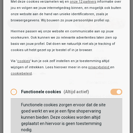
Met deze cookies verzamelen wij en
onze 12 partners
informatie over
jou en volgen we jouw internetgedrag binnen, en mogelijk ook buiten
onze website aan de hand van unieke identificatoren, zoals je
browsergegevens. Wij bouwen zo jouw persoonlijke profiel op.
Hiermee passen wij onze website en communicatie aan op jouw
voorkeuren. Ook kunnen we zo relevante advertenties laten zien op
basis van jouw profiel. Dat doen we natuurlijk niet als je tracking of
Verbenas
Verbenas
cookies uit hebt gezet op je toestel of in je browser.
Earth
York
49,99
49,99
Via '
cookies
' kun je ook zelf instellen en je toestemming altijd
wijzigen of intrekken. Lees hierover meer in ons
privacybeleid
en
cookiebeleid
.
Functionele cookies
(Altijd actief)
Sub55 Home Collection
Pantoffels Open
Functionele cookies zorgen ervoor dat de site
39,99
goed werkt en we je een fijne shopervaring
kunnen bieden. Deze cookies worden altijd
geplaatst en hiervoor is geen toestemming
nodig.