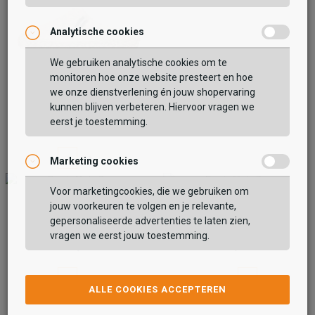
Analytische cookies
We gebruiken analytische cookies om te
monitoren hoe onze website presteert en hoe
we onze dienstverlening én jouw shopervaring
Verbenas
Yuma Curly
kunnen blijven verbeteren. Hiervoor vragen we
eerst je toestemming.
49,99
Marketing cookies
Voor marketingcookies, die we gebruiken om
jouw voorkeuren te volgen en je relevante,
Comfort Plus
Comfort Plus
gepersonaliseerde advertenties te laten zien,
Pantoffels Open
Pantoffels Open
vragen we eerst jouw toestemming.
39,99
39,99
ALLE COOKIES ACCEPTEREN