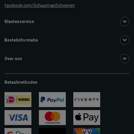
facebook.com/SchuurmanSchoenen
Klantenservice
Bestelinformatie
Over ons
Betaalmethoden
ideal
paypal
riverty
visa
mastercard
apple-