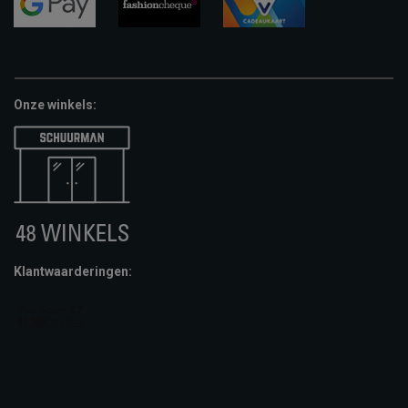
pay
google-
fashion-
vvv-
pay
cheque
giftcard
Onze winkels:
Klantwaarderingen: