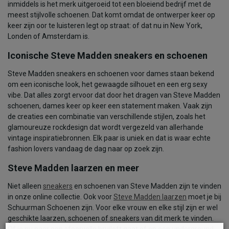
inmiddels is het merk uitgeroeid tot een bloeiend bedrijf met de
meest stijlvolle schoenen. Dat komt omdat de ontwerper keer op
keer zijn oor te luisteren legt op straat: of dat nu in New York,
Londen of Amsterdam is.
Iconische Steve Madden sneakers en schoenen
Steve Madden sneakers en schoenen voor dames staan bekend
om een iconische look, het gewaagde silhouet en een erg sexy
vibe. Dat alles zorgt ervoor dat door het dragen van Steve Madden
schoenen, dames keer op keer een statement maken. Vaak zijn
de creaties een combinatie van verschillende stijlen, zoals het
glamoureuze rockdesign dat wordt vergezeld van allerhande
vintage inspiratiebronnen. Elk paar is uniek en dat is waar echte
fashion lovers vandaag de dag naar op zoek zijn.
Steve Madden laarzen en meer
Niet alleen
sneakers
en schoenen van Steve Madden zijn te vinden
in onze online collectie. Ook voor
Steve Madden laarzen
moet je bij
Schuurman Schoenen zijn. Voor elke vrouw en elke stijl zijn er wel
geschikte laarzen, schoenen of sneakers van dit merk te vinden.
Of je nu naar een sfeervolle bruiloft gaat of op een underground