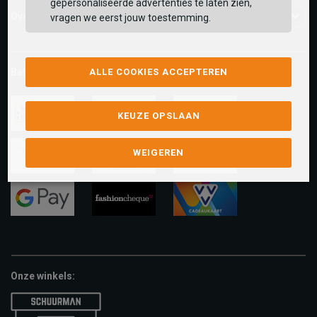
gepersonaliseerde advertenties te laten zien,
Over ons
vragen we eerst jouw toestemming.
Betaalmethoden
ALLE COOKIES ACCEPTEREN
KEUZE OPSLAAN
ideal
paypal
riverty
WEIGEREN
visa
mastercard
apple-
pay
google-
fashion-
vvv-
pay
cheque
giftcard
Onze winkels: