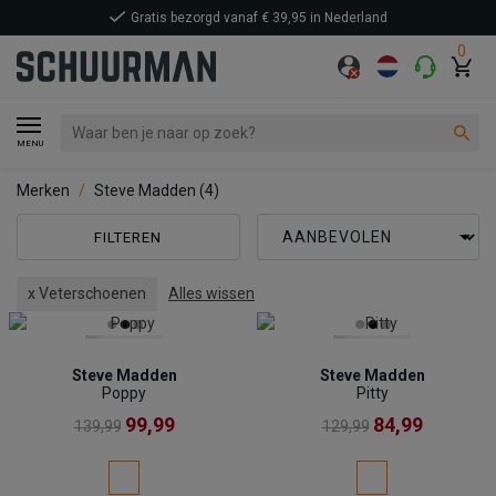
Gratis bezorgd vanaf € 39,95 in Nederland
0
MENU
Merken
Steve Madden
(4)
FILTEREN
x Veterschoenen
Alles wissen
Steve Madden
Steve Madden
Poppy
Pitty
99,99
84,99
139,99
129,99