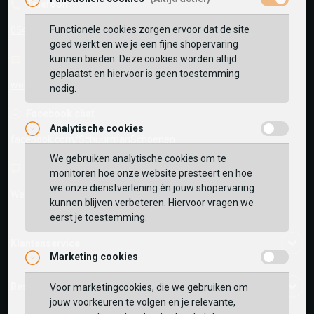
Telefoon
Functionele cookies zorgen ervoor dat de site
0545-280081
goed werkt en we je een fijne shopervaring
E-mail
Antwoord binnen 24 uur
kunnen bieden. Deze cookies worden altijd
geplaatst en hiervoor is geen toestemming
webshop@schuurman-schoenen.nl
nodig.
Facebook chat
Analytische cookies
facebook.com/SchuurmanSchoenen
We gebruiken analytische cookies om te
Live chat
monitoren hoe onze website presteert en hoe
we onze dienstverlening én jouw shopervaring
We zijn beschikbaar voor al je vragen
Klik hier
.
kunnen blijven verbeteren. Hiervoor vragen we
eerst je toestemming.
Klantenservice
Marketing cookies
Bestelinformatie
Voor marketingcookies, die we gebruiken om
jouw voorkeuren te volgen en je relevante,