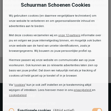
Schuurman Schoenen Cookies
feest uniek en vooruitstrevend voor de dag wilt komen: wij hebben
het juiste Steve Madden schoeisel voor je beschikbaar.
Wij gebruiken cookies (en daarmee vergelijkbare technieken) om
Ook bij ons je nieuwste Steve Madden schoenen en sneakers
onze website te verbeteren en om gepersonaliseerde inhoud en
kopen? Maak je keuze dan in onze ruime collectie. Zijn ze op
advertenties aan te bieden.
voorraad en heb je voor 20.00 uur besteld? Dan worden ze de
volgende werkdag al bij je thuisbezorgd. Verzending is bovendien
Met deze cookies verzamelen wij en
onze 12 partners
informatie over
gratis bij besteding vanaf € 30,-!
jou en volgen we jouw internetgedrag binnen, en mogelijk ook buiten
onze website aan de hand van unieke identificatoren, zoals je
browsergegevens. Wij bouwen zo jouw persoonlijke profiel op.
Hiermee passen wij onze website en communicatie aan op jouw
voorkeuren. Ook kunnen we zo relevante advertenties laten zien op
Facebook
Instagram
Pinterest
basis van jouw profiel. Dat doen we natuurlijk niet als je tracking of
cookies uit hebt gezet op je toestel of in je browser.
Via '
cookies
' kun je ook zelf instellen en je toestemming altijd
wijzigen of intrekken. Lees hierover meer in ons
privacybeleid
en
Wij helpen je graag!
cookiebeleid
.
Klantenservice geopend tot 17:00
Functionele cookies
(Altijd actief)