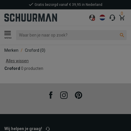
Gratis bezorgd vanaf € 39,95 in Nederland
0
MENU
Merken
Croford
(0)
Alles wissen
Croford
0 producten
Facebook
Instagram
Pinterest
Wij helpen je graag!