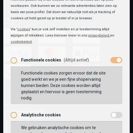
voorkeuren. Ook kunnen we zo relevante advertenties laten zien op
basis van jouw profiel. Dat doen we natuurlijk niet als je tracking of
Betaalmethoden
cookies uit hebt gezet op je toestel of in je browser.
Via '
cookies
' kun je ook zelf instellen en je toestemming altijd
wijzigen of intrekken. Lees hierover meer in ons
privacybeleid
en
cookiebeleid
.
ideal
paypal
riverty
Functionele cookies
(Altijd actief)
visa
mastercard
apple-
pay
Functionele cookies zorgen ervoor dat de site
goed werkt en we je een fijne shopervaring
google-
fashion-
vvv-
kunnen bieden. Deze cookies worden altijd
pay
cheque
giftcard
geplaatst en hiervoor is geen toestemming
nodig.
Onze winkels:
Analytische cookies
We gebruiken analytische cookies om te