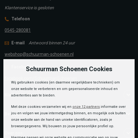
Klantenservice is gesloten
Telefoon
0545-280081
E-mail
Antwoord binnen 24 uur
webshop@schuurman-schoenen.nl
Facebook chat
Schuurman Schoenen Cookies
facebook.com/SchuurmanSchoenen
Wij gebruiken cookies (en daarmee vergelijkbare technieken) om
onze website te verbeteren en om gepersonaliseerde inhoud en
Klantenservice
advertenties aan te bieden.
Met deze cookies verzamelen wij en
onze 12 partners
informatie over
jou en volgen we jouw internetgedrag binnen, en mogelijk ook buiten
Bestelinformatie
onze website aan de hand van unieke identificatoren, zoals je
browsergegevens. Wij bouwen zo jouw persoonlijke profiel op.
Over ons
Hiermee passen wij onze website en communicatie aan op jouw